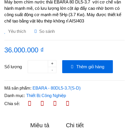
Máy bơm chìm nước thải EBARA 80 DL5-3.7 với cơ chế vận
hành mạnh mẽ, có lưu lượng lớn cột áp đẩy cao nhờ bơm có
công suất động cơ mạnh mẽ 5Hp (3.7 Kw). Máy được thiết kế
chế tạo bằng vật liệu thép không rỉ AISI403
Yêu thích
So sánh
36.000.000 ₫
+
Số lượng
Thêm giỏ hàng
-
Mã sản phẩm:
EBARA - 80DL5-3.7(S-D)
Danh mục:
Thiết Bị Công Nghiệp
Chia sẻ:
Miêu tả
Chi tiết