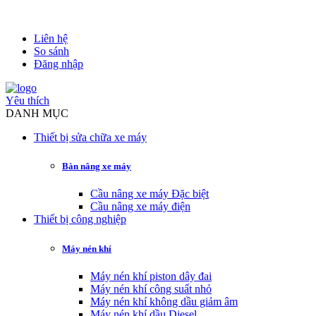
Liên hệ
So sánh
Đăng nhập
Yêu thích
DANH MỤC
Thiết bị sửa chữa xe máy
Bàn nâng xe máy
Cầu nâng xe máy Đặc biệt
Cầu nâng xe máy điện
Thiết bị công nghiệp
Máy nén khí
Máy nén khí piston dây đai
Máy nén khí công suất nhỏ
Máy nén khí không dầu giảm âm
Máy nén khí dầu Diesel