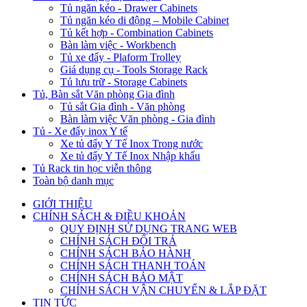
Tủ ngăn kéo - Drawer Cabinets
Tủ ngăn kéo di động – Mobile Cabinet
Tủ kết hợp - Combination Cabinets
Bàn làm việc - Workbench
Tủ xe đẩy - Plaform Trolley
Giá dụng cụ - Tools Storage Rack
Tủ lưu trữ - Storage Cabinets
Tủ, Bàn sắt Văn phòng Gia đình
Tủ sắt Gia đình - Văn phòng
Bàn làm việc Văn phòng - Gia đình
Tủ - Xe đẩy inox Y tế
Xe tủ đẩy Y Tế Inox Trong nước
Xe tủ đẩy Y Tế Inox Nhập khẩu
Tủ Rack tin học viễn thông
Toàn bộ danh mục
GIỚI THIỆU
CHÍNH SÁCH & ĐIỀU KHOẢN
QUY ĐỊNH SỬ DỤNG TRANG WEB
CHÍNH SÁCH ĐỔI TRẢ
CHÍNH SÁCH BẢO HÀNH
CHÍNH SÁCH THANH TOÁN
CHÍNH SÁCH BẢO MẬT
CHÍNH SÁCH VẬN CHUYỂN & LẮP ĐẶT
TIN TỨC