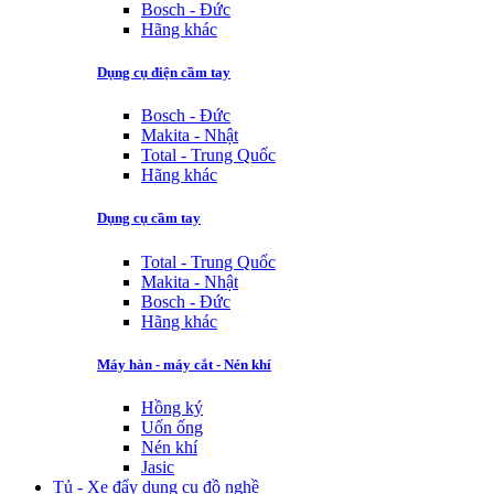
Bosch - Đức
Hãng khác
Dụng cụ điện cầm tay
Bosch - Đức
Makita - Nhật
Total - Trung Quốc
Hãng khác
Dụng cụ cầm tay
Total - Trung Quốc
Makita - Nhật
Bosch - Đức
Hãng khác
Máy hàn - máy cắt - Nén khí
Hồng ký
Uốn ống
Nén khí
Jasic
Tủ - Xe đẩy dụng cụ đồ nghề