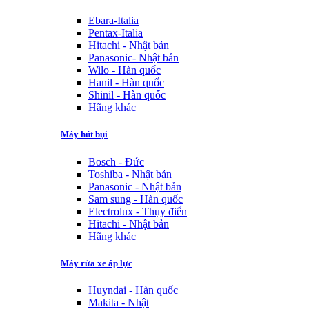
Ebara-Italia
Pentax-Italia
Hitachi - Nhật bản
Panasonic- Nhật bản
Wilo - Hàn quốc
Hanil - Hàn quốc
Shinil - Hàn quốc
Hãng khác
Máy hút bụi
Bosch - Đức
Toshiba - Nhật bản
Panasonic - Nhật bản
Sam sung - Hàn quốc
Electrolux - Thụy điển
Hitachi - Nhật bản
Hãng khác
Máy rửa xe áp lực
Huyndai - Hàn quốc
Makita - Nhật