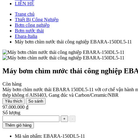
LIÊN HỆ
Trang chủ
Thiết Bị Công Nghiệp
Bơm công nghiệp
Bơm nước thải
Ebara-Italia
Máy bơm chìm nước thải công nghiệp EBARA-150DL5-11
Máy bơm chìm nước thải công nghiệp E
Còn hàng
Máy bơm chìm nước thải EBARA 150DL5-11 với cơ chế vận hành mạn
thép không rỉ AISI403, Gang đúc và Carbon/Ceramic/NBR
Yêu thích
So sánh
97.000.000 ₫
Số lượng
+
-
Thêm giỏ hàng
Mã sản phẩm:
EBARA-150DL5-11