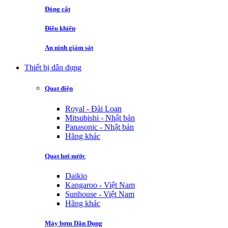
Đóng cắt
Điều khiển
An ninh giám sát
Thiết bị dân dụng
Quạt điện
Royal - Đài Loan
Mitsubishi - Nhật bản
Panasonic - Nhật bản
Hãng khác
Quạt hơi nước
Daikio
Kangaroo - Việt Nam
Sunhouse - Việt Nam
Hãng khác
Máy bơm Dân Dụng