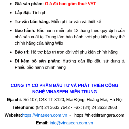
Giá sản phẩm:
Giá đã bao gồm thuế VAT
Lắp đặt:
Tính phí
Tư vấn bán hàng:
Miễn phí tư vấn và thiết kế
Bảo hành:
Bảo hành miễn phí 12 tháng theo quy định của
nhà sản xuất tại Trung tâm bảo hành với phụ kiện thay thế
chính hãng của hãng Wilo
Bảo trì:
Hỗ trợ bảo trì trọn đời với phụ kiện chính hãng
Đi kèm bộ sản phẩm: H
ướng dẫn lắp đặt, sử dụng &
Phiếu bảo hành chính hãng
CÔNG TY CỔ PHẦN ĐẦU TƯ VÀ PHÁT TRIỂN CÔNG
NGHỆ
VINASEEN MIỀN TRUNG
Địa chỉ:
Số 107, C48 TT X120, Mai Động, Hoàng Mai, Hà Nội
Telephone:
(84) 24 3633 7642 - Fax: (84) 24 3633 2863
Website:
https://vinaseen.com.vn
- https://thietbitramgara.com
Email:
info@vinaseen.com.vn