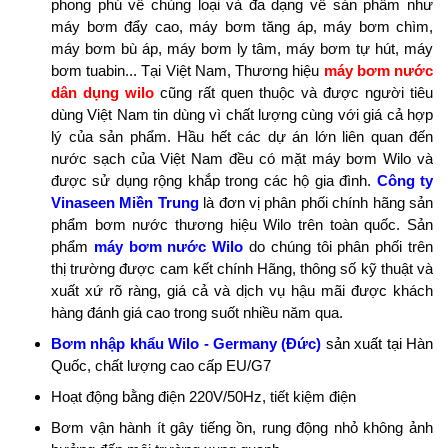
phong phú về chủng loại và đa dạng về sản phẩm như
máy bơm đẩy cao, máy bơm tăng áp, máy bơm chìm,
máy bơm bù áp, máy bơm ly tâm, máy bơm tự hút, máy
bơm tuabin... Tại Việt Nam, Thương hiệu
máy bơm nước
dân dụng wilo
cũng rất quen thuộc và được người tiêu
dùng Việt Nam tin dùng vì chất lượng cùng với giá cả hợp
lý của sản phẩm. Hầu hết các dự án lớn liên quan đến
nước sạch của Việt Nam đều có mặt máy bơm Wilo và
được sử dụng rộng khắp trong các hộ gia đình.
Công ty
Vinaseen Miền Trung
là đơn vị phân phối chính hãng sản
phẩm bơm nước thương hiệu Wilo trên toàn quốc. Sản
phẩm
máy bơm nước Wilo
do chúng tôi phân phối trên
thị trường được cam kết chính Hãng, thông số kỹ thuật và
xuất xứ rõ ràng, giá cả và dịch vụ hậu mãi được khách
hàng đánh giá cao trong suốt nhiều năm qua.
Bơm nhập khẩu Wilo - Germany (Đức)
sản xuất tại Hàn
Quốc
, chất lượng cao cấp EU/G7
Hoạt động bằng điện 220V/50Hz, tiết kiệm điện
Bơm vận hành ít gây tiếng ồn, rung động nhỏ không ảnh