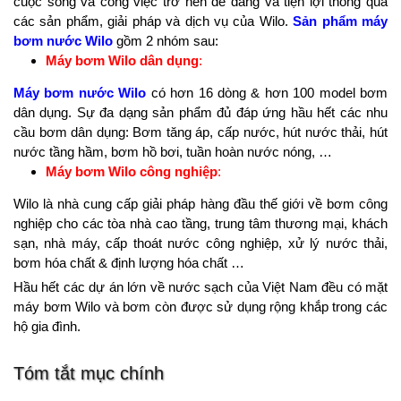
cuộc sống và công việc trở nên dễ dàng và tiện lợi thông qua
các sản phẩm, giải pháp và dịch vụ của Wilo.
Sản phẩm máy
bơm nước Wilo
gồm 2 nhóm sau:
Máy bơm Wilo dân dụng
:
Máy bơm nước Wilo
có hơn 16 dòng & hơn 100 model bơm
dân dụng. Sự đa dạng sản phẩm đủ đáp ứng hầu hết các nhu
cầu bơm dân dụng: Bơm tăng áp, cấp nước, hút nước thải, hút
nước tầng hầm, bơm hồ bơi, tuần hoàn nước nóng, …
Máy bơm Wilo công nghiệp
:
Wilo là nhà cung cấp giải pháp hàng đầu thế giới về bơm công
nghiệp cho các tòa nhà cao tầng, trung tâm thương mại, khách
sạn, nhà máy, cấp thoát nước công nghiệp, xử lý nước thải,
bơm hóa chất & định lượng hóa chất …
Hầu hết các dự án lớn về nước sạch của Việt Nam đều có mặt
máy bơm Wilo và bơm còn được sử dụng rộng khắp trong các
hộ gia đình.
Tóm tắt mục chính