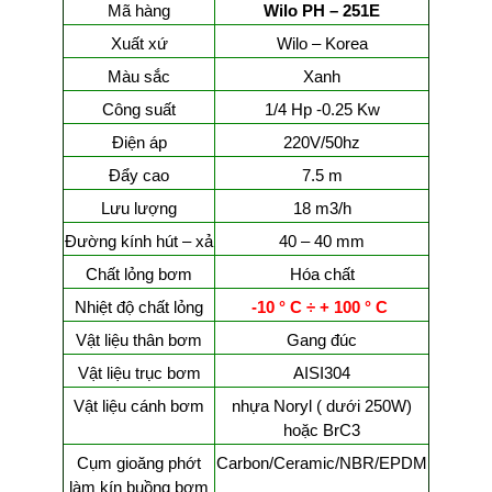
Mã hàng
Wilo PH – 251E
Xuất xứ
Wilo – Korea
Màu sắc
Xanh
Công suất
1/4 Hp -0.25 Kw
Điện áp
220V/50hz
Đẩy cao
7.5 m
Lưu lượng
18 m3/h
Đường kính hút – xả
40 – 40 mm
Chất lỏng bơm
Hóa chất
Nhiệt độ chất lỏng
-10 ° C ÷ +
10
0 ° C
Vật liệu thân bơm
Gang đúc
Vật liệu trục bơm
AISI304
Vật liệu cánh bơm
nhựa Noryl ( dưới 250W)
hoặc BrC3
Cụm gioăng phớt
Carbon/Ceramic/NBR/EPDM
làm kín buồng bơm