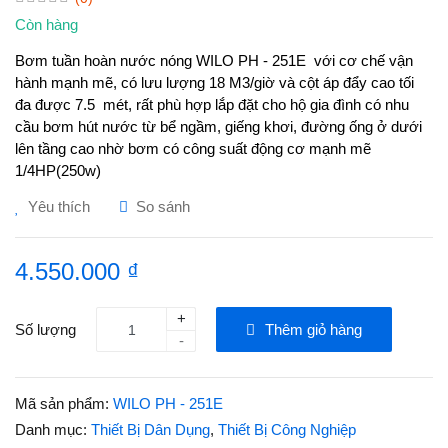
Còn hàng
Bơm tuần hoàn nước nóng WILO PH - 251E với cơ chế vận
hành mạnh mẽ, có lưu lượng 18 M3/giờ và cột áp đẩy cao tối
đa được 7.5 mét, rất phù hợp lắp đặt cho hộ gia đình có nhu
cầu bơm hút nước từ bể ngầm, giếng khơi, đường ống ở dưới
lên tầng cao nhờ bơm có công suất động cơ mạnh mẽ
1/4HP(250w)
Yêu thích
So sánh
4.550.000 ₫
+
Số lượng
Thêm giỏ hàng
-
Mã sản phẩm:
WILO PH - 251E
Danh mục:
Thiết Bị Dân Dụng
,
Thiết Bị Công Nghiệp