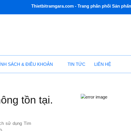
Thietbitramgara.com - Trang phân phối Sản phẩm
ÍNH SÁCH & ĐIỀU KHOẢN
TIN TỨC
LIÊN HỆ
ông tồn tại.
hách sử dụng Tìm
h.