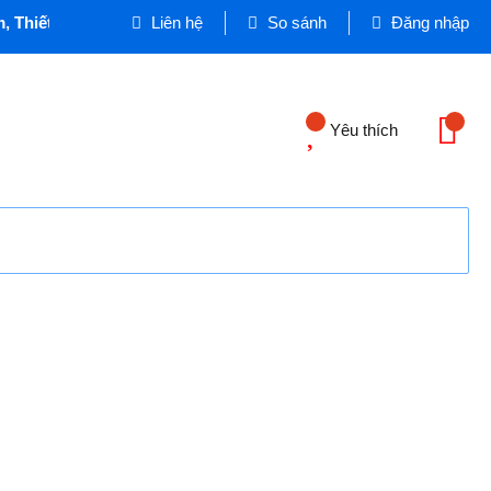
, Thiết bị Dân dụng và Công nghiệp - Cơ quan chủ quản: VIN
Liên hệ
So sánh
Đăng nhập
Yêu thích