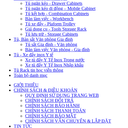
Tủ ngăn kéo - Drawer Cabinets
Tủ ngăn kéo di động – Mobile Cabinet
Tủ kết hợp - Combination Cabinets
Bàn làm việc - Workbench
Tủ xe đẩy - Plaform Trolley
Giá dụng cụ - Tools Storage Rack
Tủ lưu trữ - Storage Cabinets
Tủ, Bàn sắt Văn phòng Gia đình
Tủ sắt Gia đình - Văn phòng
Bàn làm việc Văn phòng - Gia đình
Tủ - Xe đẩy inox Y tế
Xe tủ đẩy Y Tế Inox Trong nước
Xe tủ đẩy Y Tế Inox Nhập khẩu
Tủ Rack tin học viễn thông
Toàn bộ danh mục
GIỚI THIỆU
CHÍNH SÁCH & ĐIỀU KHOẢN
QUY ĐỊNH SỬ DỤNG TRANG WEB
CHÍNH SÁCH ĐỔI TRẢ
CHÍNH SÁCH BẢO HÀNH
CHÍNH SÁCH THANH TOÁN
CHÍNH SÁCH BẢO MẬT
CHÍNH SÁCH VẬN CHUYỂN & LẮP ĐẶT
TIN TỨC