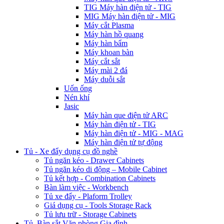
TIG Máy hàn điện tử - TIG
MIG Máy hàn điện tử - MIG
Máy cắt Plasma
Máy hàn hồ quang
Máy hàn bẩm
Máy khoan bàn
Máy cắt sắt
Máy mài 2 đá
Máy duỗi sắt
Uốn ống
Nén khí
Jasic
Máy hàn que điện tử ARC
Máy hàn điện tử - TIG
Máy hàn điện tử - MIG - MAG
Máy hàn điện tử tự động
Tủ - Xe đẩy dụng cụ đồ nghề
Tủ ngăn kéo - Drawer Cabinets
Tủ ngăn kéo di động – Mobile Cabinet
Tủ kết hợp - Combination Cabinets
Bàn làm việc - Workbench
Tủ xe đẩy - Plaform Trolley
Giá dụng cụ - Tools Storage Rack
Tủ lưu trữ - Storage Cabinets
Tủ, Bàn sắt Văn phòng Gia đình