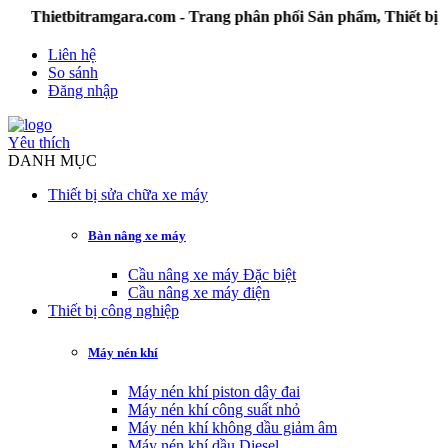
Thietbitramgara.com - Trang phân phối Sản phẩm, Thiết bị D
Liên hệ
So sánh
Đăng nhập
Yêu thích
DANH MỤC
Thiết bị sửa chữa xe máy
Bàn nâng xe máy
Cầu nâng xe máy Đặc biệt
Cầu nâng xe máy điện
Thiết bị công nghiệp
Máy nén khí
Máy nén khí piston dây đai
Máy nén khí công suất nhỏ
Máy nén khí không dầu giảm âm
Máy nén khí dầu Diesel