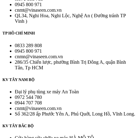
0945 800 971
cnmt@vinaseen.com.vn
QL34, Nghi Hoa, Nghi Lộc, Nghệ An ( Đường tránh TP
Vinh )
TP HỒ CHÍ MINH
0833 289 808
0945 800 971
cnmn@vinaseen.com.vn
286/35 Chiến lược, phường Bình Trị Đông A, quận Bình
Tân, Tp HCM
KV TÂY NAM BỘ
Đại lý phụ tùng xe máy An Toàn
0972 544 780
0944 707 708
cnmt@vinaseen.com.vn
Số 362/28 ấp Phước Yên A, Phú Quới, Long Hồ, Vĩnh Long.
KV TÂY BẮC BỘ
Cửa hàng sửa chữa xe máy HÀ MÔ TÔ