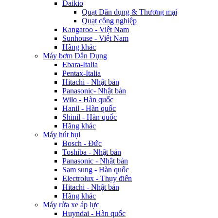
Daikio
Quạt Dân dụng & Thương mại
Quạt công nghiệp
Kangaroo - Việt Nam
Sunhouse - Việt Nam
Hãng khác
Máy bơm Dân Dụng
Ebara-Italia
Pentax-Italia
Hitachi - Nhật bản
Panasonic- Nhật bản
Wilo - Hàn quốc
Hanil - Hàn quốc
Shinil - Hàn quốc
Hãng khác
Máy hút bụi
Bosch - Đức
Toshiba - Nhật bản
Panasonic - Nhật bản
Sam sung - Hàn quốc
Electrolux - Thụy điển
Hitachi - Nhật bản
Hãng khác
Máy rửa xe áp lực
Huyndai - Hàn quốc