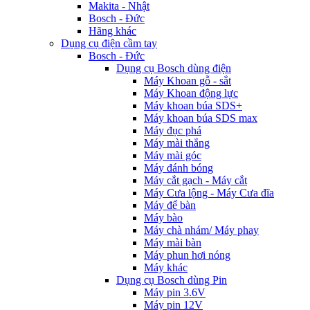
Makita - Nhật
Bosch - Đức
Hãng khác
Dụng cụ điện cầm tay
Bosch - Đức
Dụng cụ Bosch dùng điện
Máy Khoan gỗ - sắt
Máy Khoan động lực
Máy khoan búa SDS+
Máy khoan búa SDS max
Máy đục phá
Máy mài thẳng
Máy mài góc
Máy đánh bóng
Máy cắt gạch - Máy cắt
Máy Cưa lộng - Máy Cưa đĩa
Máy để bàn
Máy bào
Máy chà nhám/ Máy phay
Máy mài bàn
Máy phun hơi nóng
Máy khác
Dụng cụ Bosch dùng Pin
Máy pin 3.6V
Máy pin 12V