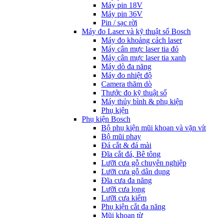
Máy pin 18V
Máy pin 36V
Pin / sạc rời
Máy đo Laser và kỹ thuật số Bosch
Máy đo khoảng cách laser
Máy cân mực laser tia đỏ
Máy cân mực laser tia xanh
Máy dò đa năng
Máy đo nhiệt độ
Camera thăm dò
Thước đo kỹ thuật số
Máy thủy bình & phụ kiện
Phụ kịện
Phụ kiện Bosch
Bộ phụ kiện mũi khoan và vặn vít
Bộ mũi phay
Đá cắt & đá mài
Đĩa cắt đá, Bê tông
Lưỡi cưa gỗ chuyên nghiệp
Lưỡi cưa gỗ dân dụng
Đĩa cưa đa năng
Lưỡi cưa lọng
Lưỡi cưa kiếm
Phụ kiện cắt đa năng
Mũi khoan từ