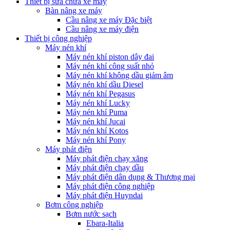
Thiết bị sửa chữa xe máy
Bàn nâng xe máy
Cầu nâng xe máy Đặc biệt
Cầu nâng xe máy điện
Thiết bị công nghiệp
Máy nén khí
Máy nén khí piston dây đai
Máy nén khí công suất nhỏ
Máy nén khí không dầu giảm âm
Máy nén khí dầu Diesel
Máy nén khí Pegasus
Máy nén khí Lucky
Máy nén khí Puma
Máy nén khí Jucai
Máy nén khí Kotos
Máy nén khí Pony
Máy phát điện
Máy phát điện chạy xăng
Máy phát điện chạy dầu
Máy phát điện dân dụng & Thương mại
Máy phát điện công nghiệp
Máy phát điện Huyndai
Bơm công nghiệp
Bơm nước sạch
Ebara-Italia