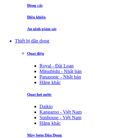
Đóng cắt
Điều khiển
An ninh giám sát
Thiết bị dân dụng
Quạt điện
Royal - Đài Loan
Mitsubishi - Nhật bản
Panasonic - Nhật bản
Hãng khác
Quạt hơi nước
Daikio
Kangaroo - Việt Nam
Sunhouse - Việt Nam
Hãng khác
Máy bơm Dân Dụng