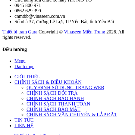
0945 800 971
0862 629 399
cnmtbb@vinaseen.com.vn
Số nhà 37, đường Lê Lợi, TP Yên Bái, tỉnh Yên Bái
Thiết bị trạm Gara
Copyright ©
Vinaseen Miền Trung
2026. All
rights reserved.
Điều hướng
Menu
Danh mục
GIỚI THIỆU
CHÍNH SÁCH & ĐIỀU KHOẢN
QUY ĐỊNH SỬ DỤNG TRANG WEB
CHÍNH SÁCH ĐỔI TRẢ
CHÍNH SÁCH BẢO HÀNH
CHÍNH SÁCH THANH TOÁN
CHÍNH SÁCH BẢO MẬT
CHÍNH SÁCH VẬN CHUYỂN & LẮP ĐẶT
TIN TỨC
LIÊN HỆ