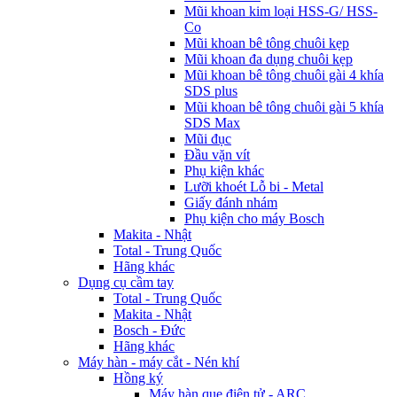
Mũi khoan kim loại HSS-G/ HSS-
Co
Mũi khoan bê tông chuôi kẹp
Mũi khoan đa dụng chuôi kẹp
Mũi khoan bê tông chuôi gài 4 khía
SDS plus
Mũi khoan bê tông chuôi gài 5 khía
SDS Max
Mũi đục
Đầu vặn vít
Phụ kiện khác
Lưỡi khoét Lỗ bi - Metal
Giấy đánh nhám
Phụ kiện cho máy Bosch
Makita - Nhật
Total - Trung Quốc
Hãng khác
Dụng cụ cầm tay
Total - Trung Quốc
Makita - Nhật
Bosch - Đức
Hãng khác
Máy hàn - máy cắt - Nén khí
Hồng ký
Máy hàn que điện tử - ARC