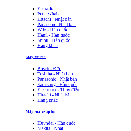
Ebara-Italia
Pentax-Italia
Hitachi - Nhật bản
Panasonic- Nhật bản
Wilo - Hàn quốc
Hanil - Hàn quốc
Shinil - Hàn quốc
Hãng khác
Máy hút bụi
Bosch - Đức
Toshiba - Nhật bản
Panasonic - Nhật bản
Sam sung - Hàn quốc
Electrolux - Thụy điển
Hitachi - Nhật bản
Hãng khác
Máy rửa xe áp lực
Huyndai - Hàn quốc
Makita - Nhật