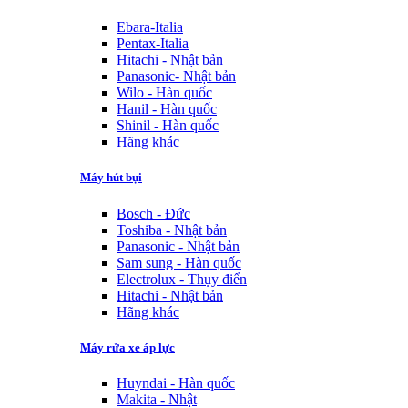
Ebara-Italia
Pentax-Italia
Hitachi - Nhật bản
Panasonic- Nhật bản
Wilo - Hàn quốc
Hanil - Hàn quốc
Shinil - Hàn quốc
Hãng khác
Máy hút bụi
Bosch - Đức
Toshiba - Nhật bản
Panasonic - Nhật bản
Sam sung - Hàn quốc
Electrolux - Thụy điển
Hitachi - Nhật bản
Hãng khác
Máy rửa xe áp lực
Huyndai - Hàn quốc
Makita - Nhật