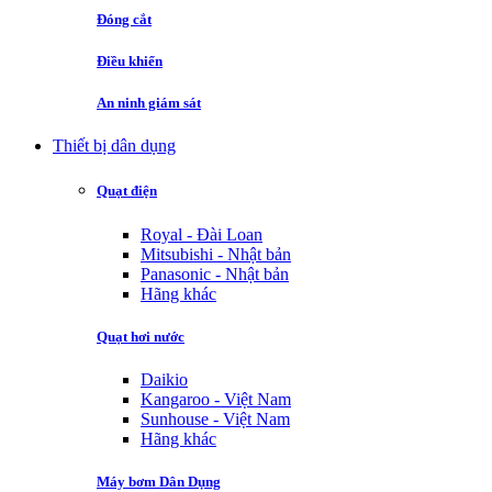
Đóng cắt
Điều khiển
An ninh giám sát
Thiết bị dân dụng
Quạt điện
Royal - Đài Loan
Mitsubishi - Nhật bản
Panasonic - Nhật bản
Hãng khác
Quạt hơi nước
Daikio
Kangaroo - Việt Nam
Sunhouse - Việt Nam
Hãng khác
Máy bơm Dân Dụng