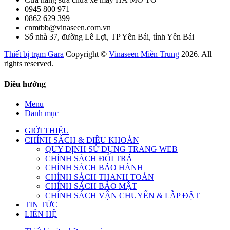
0945 800 971
0862 629 399
cnmtbb@vinaseen.com.vn
Số nhà 37, đường Lê Lợi, TP Yên Bái, tỉnh Yên Bái
Thiết bị trạm Gara
Copyright ©
Vinaseen Miền Trung
2026. All
rights reserved.
Điều hướng
Menu
Danh mục
GIỚI THIỆU
CHÍNH SÁCH & ĐIỀU KHOẢN
QUY ĐỊNH SỬ DỤNG TRANG WEB
CHÍNH SÁCH ĐỔI TRẢ
CHÍNH SÁCH BẢO HÀNH
CHÍNH SÁCH THANH TOÁN
CHÍNH SÁCH BẢO MẬT
CHÍNH SÁCH VẬN CHUYỂN & LẮP ĐẶT
TIN TỨC
LIÊN HỆ