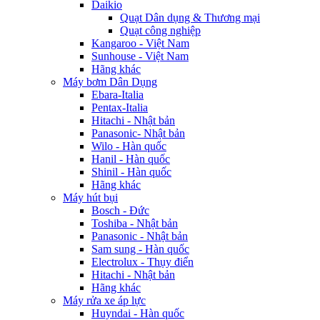
Daikio
Quạt Dân dụng & Thương mại
Quạt công nghiệp
Kangaroo - Việt Nam
Sunhouse - Việt Nam
Hãng khác
Máy bơm Dân Dụng
Ebara-Italia
Pentax-Italia
Hitachi - Nhật bản
Panasonic- Nhật bản
Wilo - Hàn quốc
Hanil - Hàn quốc
Shinil - Hàn quốc
Hãng khác
Máy hút bụi
Bosch - Đức
Toshiba - Nhật bản
Panasonic - Nhật bản
Sam sung - Hàn quốc
Electrolux - Thụy điển
Hitachi - Nhật bản
Hãng khác
Máy rửa xe áp lực
Huyndai - Hàn quốc