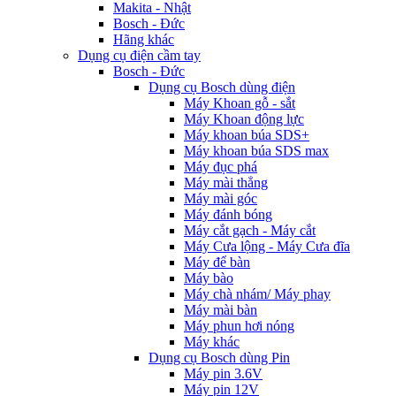
Makita - Nhật
Bosch - Đức
Hãng khác
Dụng cụ điện cầm tay
Bosch - Đức
Dụng cụ Bosch dùng điện
Máy Khoan gỗ - sắt
Máy Khoan động lực
Máy khoan búa SDS+
Máy khoan búa SDS max
Máy đục phá
Máy mài thẳng
Máy mài góc
Máy đánh bóng
Máy cắt gạch - Máy cắt
Máy Cưa lộng - Máy Cưa đĩa
Máy để bàn
Máy bào
Máy chà nhám/ Máy phay
Máy mài bàn
Máy phun hơi nóng
Máy khác
Dụng cụ Bosch dùng Pin
Máy pin 3.6V
Máy pin 12V