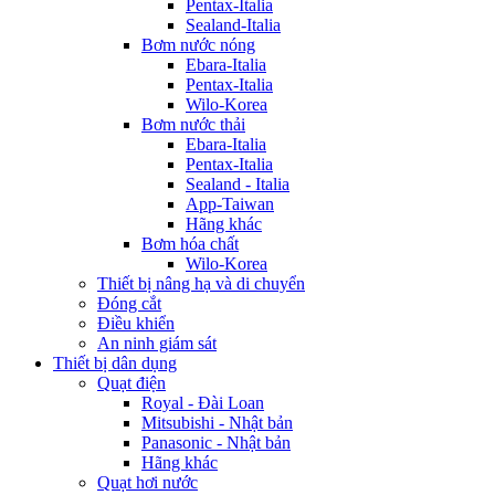
Pentax-Italia
Sealand-Italia
Bơm nước nóng
Ebara-Italia
Pentax-Italia
Wilo-Korea
Bơm nước thải
Ebara-Italia
Pentax-Italia
Sealand - Italia
App-Taiwan
Hãng khác
Bơm hóa chất
Wilo-Korea
Thiết bị nâng hạ và di chuyển
Đóng cắt
Điều khiển
An ninh giám sát
Thiết bị dân dụng
Quạt điện
Royal - Đài Loan
Mitsubishi - Nhật bản
Panasonic - Nhật bản
Hãng khác
Quạt hơi nước