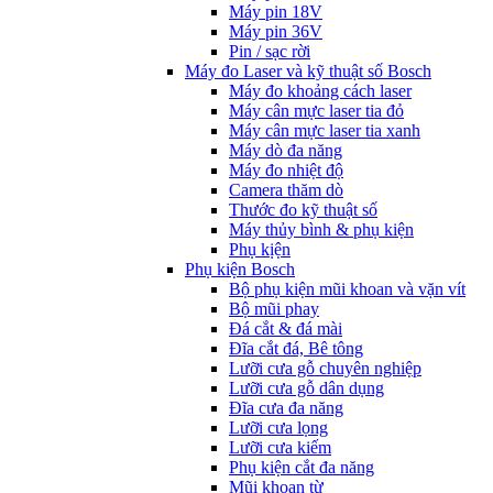
Máy pin 18V
Máy pin 36V
Pin / sạc rời
Máy đo Laser và kỹ thuật số Bosch
Máy đo khoảng cách laser
Máy cân mực laser tia đỏ
Máy cân mực laser tia xanh
Máy dò đa năng
Máy đo nhiệt độ
Camera thăm dò
Thước đo kỹ thuật số
Máy thủy bình & phụ kiện
Phụ kịện
Phụ kiện Bosch
Bộ phụ kiện mũi khoan và vặn vít
Bộ mũi phay
Đá cắt & đá mài
Đĩa cắt đá, Bê tông
Lưỡi cưa gỗ chuyên nghiệp
Lưỡi cưa gỗ dân dụng
Đĩa cưa đa năng
Lưỡi cưa lọng
Lưỡi cưa kiếm
Phụ kiện cắt đa năng
Mũi khoan từ