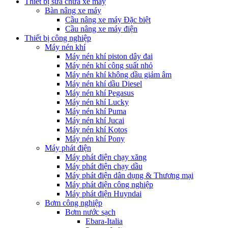
Thiết bị sửa chữa xe máy
Bàn nâng xe máy
Cầu nâng xe máy Đặc biệt
Cầu nâng xe máy điện
Thiết bị công nghiệp
Máy nén khí
Máy nén khí piston dây đai
Máy nén khí công suất nhỏ
Máy nén khí không dầu giảm âm
Máy nén khí dầu Diesel
Máy nén khí Pegasus
Máy nén khí Lucky
Máy nén khí Puma
Máy nén khí Jucai
Máy nén khí Kotos
Máy nén khí Pony
Máy phát điện
Máy phát điện chạy xăng
Máy phát điện chạy dầu
Máy phát điện dân dụng & Thương mại
Máy phát điện công nghiệp
Máy phát điện Huyndai
Bơm công nghiệp
Bơm nước sạch
Ebara-Italia