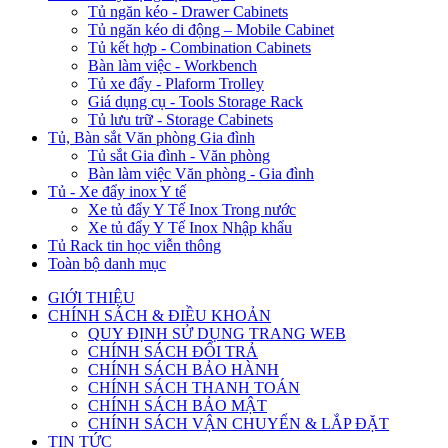
Tủ ngăn kéo - Drawer Cabinets
Tủ ngăn kéo di động – Mobile Cabinet
Tủ kết hợp - Combination Cabinets
Bàn làm việc - Workbench
Tủ xe đẩy - Plaform Trolley
Giá dụng cụ - Tools Storage Rack
Tủ lưu trữ - Storage Cabinets
Tủ, Bàn sắt Văn phòng Gia đình
Tủ sắt Gia đình - Văn phòng
Bàn làm việc Văn phòng - Gia đình
Tủ - Xe đẩy inox Y tế
Xe tủ đẩy Y Tế Inox Trong nước
Xe tủ đẩy Y Tế Inox Nhập khẩu
Tủ Rack tin học viễn thông
Toàn bộ danh mục
GIỚI THIỆU
CHÍNH SÁCH & ĐIỀU KHOẢN
QUY ĐỊNH SỬ DỤNG TRANG WEB
CHÍNH SÁCH ĐỔI TRẢ
CHÍNH SÁCH BẢO HÀNH
CHÍNH SÁCH THANH TOÁN
CHÍNH SÁCH BẢO MẬT
CHÍNH SÁCH VẬN CHUYỂN & LẮP ĐẶT
TIN TỨC