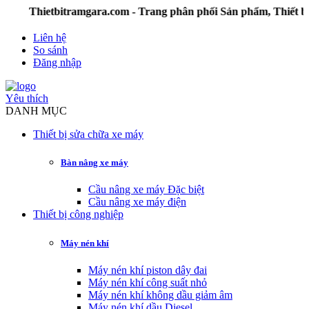
Thietbitramgara.com - Trang phân phối Sản phẩm, Thiết bị
Liên hệ
So sánh
Đăng nhập
Yêu thích
DANH MỤC
Thiết bị sửa chữa xe máy
Bàn nâng xe máy
Cầu nâng xe máy Đặc biệt
Cầu nâng xe máy điện
Thiết bị công nghiệp
Máy nén khí
Máy nén khí piston dây đai
Máy nén khí công suất nhỏ
Máy nén khí không dầu giảm âm
Máy nén khí dầu Diesel