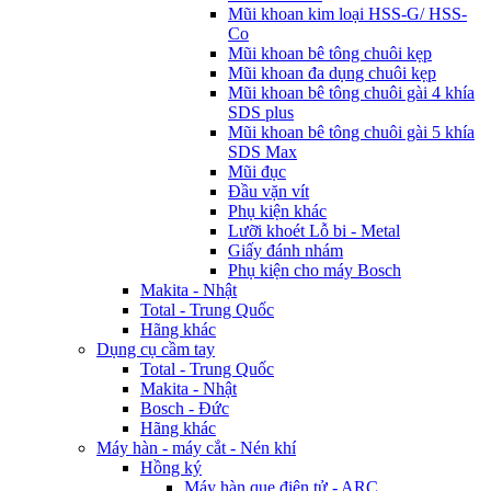
Mũi khoan kim loại HSS-G/ HSS-
Co
Mũi khoan bê tông chuôi kẹp
Mũi khoan đa dụng chuôi kẹp
Mũi khoan bê tông chuôi gài 4 khía
SDS plus
Mũi khoan bê tông chuôi gài 5 khía
SDS Max
Mũi đục
Đầu vặn vít
Phụ kiện khác
Lưỡi khoét Lỗ bi - Metal
Giấy đánh nhám
Phụ kiện cho máy Bosch
Makita - Nhật
Total - Trung Quốc
Hãng khác
Dụng cụ cầm tay
Total - Trung Quốc
Makita - Nhật
Bosch - Đức
Hãng khác
Máy hàn - máy cắt - Nén khí
Hồng ký
Máy hàn que điện tử - ARC