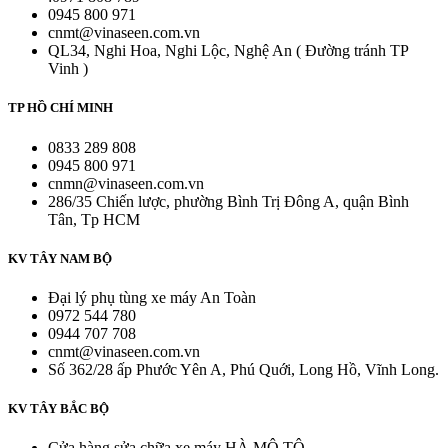
0945 800 971
cnmt@vinaseen.com.vn
QL34, Nghi Hoa, Nghi Lộc, Nghệ An ( Đường tránh TP
Vinh )
TP HỒ CHÍ MINH
0833 289 808
0945 800 971
cnmn@vinaseen.com.vn
286/35 Chiến lược, phường Bình Trị Đông A, quận Bình
Tân, Tp HCM
KV TÂY NAM BỘ
Đại lý phụ tùng xe máy An Toàn
0972 544 780
0944 707 708
cnmt@vinaseen.com.vn
Số 362/28 ấp Phước Yên A, Phú Quới, Long Hồ, Vĩnh Long.
KV TÂY BẮC BỘ
Cửa hàng sửa chữa xe máy HÀ MÔ TÔ