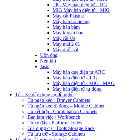
TIG Máy hàn điện tử - TIG
MIG Máy hàn điện tử - MIG
Máy cắt Plasma
Máy hàn hồ quang
Máy hàn bẩm
Máy khoan bàn
Máy cắt sắt
Máy mài 2 đá
Máy duỗi sắt
Uốn ống
Nén khí
Jasic
Máy hàn que điện tử ARC
Máy hàn điện tử - TIG
Máy hàn điện tử - MIG - MAG
Máy hàn điện tử tự động
Tủ - Xe đẩy dụng cụ đồ nghề
Tủ ngăn kéo - Drawer Cabinets
Tủ ngăn kéo di động – Mobile Cabinet
Tủ kết hợp - Combination Cabinets
Bàn làm việc - Workbench
Tủ xe đẩy - Plaform Trolley
Giá dụng cụ - Tools Storage Rack
Tủ lưu trữ - Storage Cabinets
Tủ, Bàn sắt Văn phòng Gia đình