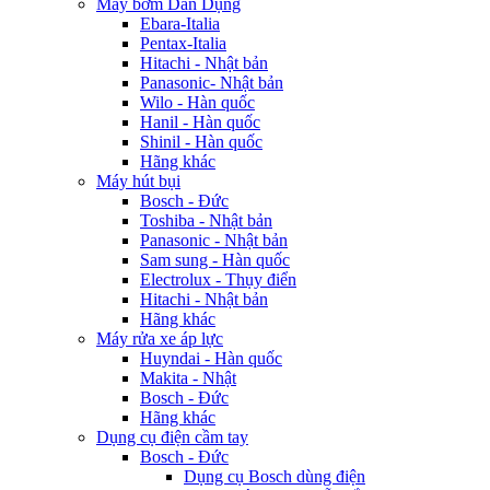
Máy bơm Dân Dụng
Ebara-Italia
Pentax-Italia
Hitachi - Nhật bản
Panasonic- Nhật bản
Wilo - Hàn quốc
Hanil - Hàn quốc
Shinil - Hàn quốc
Hãng khác
Máy hút bụi
Bosch - Đức
Toshiba - Nhật bản
Panasonic - Nhật bản
Sam sung - Hàn quốc
Electrolux - Thụy điển
Hitachi - Nhật bản
Hãng khác
Máy rửa xe áp lực
Huyndai - Hàn quốc
Makita - Nhật
Bosch - Đức
Hãng khác
Dụng cụ điện cầm tay
Bosch - Đức
Dụng cụ Bosch dùng điện