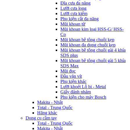
Đĩa cưa đa năng
Lưỡi cưa lọng
Lưỡi cưa kiếm
Phụ kiện cắt đa năng
Mũi khoan từ
Mũi khoan kim loại HSS-G/ HSS-
Co
Mũi khoan bê tông chuôi kẹp
Mũi khoan đa dụng chuôi kẹp
Mũi khoan bê tông chuôi gài 4 khía
SDS plus
Mũi khoan bê tông chuôi gài 5 khía
SDS Max
Mũi đục
Đầu vặn vít
Phụ kiện khác
Lưỡi khoét Lỗ bi - Metal
Giấy đánh nhám
Phụ kiện cho máy Bosch
Makita - Nhật
Total - Trung Quốc
Hãng khác
Dụng cụ cầm tay
Total - Trung Quốc
Makita - Nhật