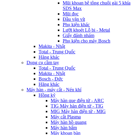
Mũi khoan bê tông chuôi gài 5 khía
SDS Max
Mũi đục
Đầu vặn vít
Phụ kiện khác
Lưỡi khoét Lỗ bi - Metal
Giấy đánh nhám
Phụ kiện cho máy Bosch
Makita - Nhật
Total - Trung Quốc
Hãng khác
Dụng cụ cầm tay
Total - Trung Quốc
Makita - Nhật
Bosch - Đức
Hãng khác
Máy hàn - máy cắt - Nén khí
Hồng ký
Máy hàn que điện tử - ARC
TIG Máy hàn điện tử - TIG
MIG Máy hàn điện tử - MIG
Máy cắt Plasma
Máy hàn hồ quang
Máy hàn bẩm
Máy khoan bàn