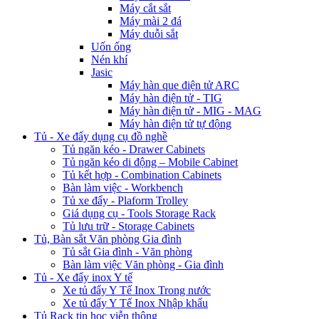
Máy cắt sắt
Máy mài 2 đá
Máy duỗi sắt
Uốn ống
Nén khí
Jasic
Máy hàn que điện tử ARC
Máy hàn điện tử - TIG
Máy hàn điện tử - MIG - MAG
Máy hàn điện tử tự động
Tủ - Xe đẩy dụng cụ đồ nghề
Tủ ngăn kéo - Drawer Cabinets
Tủ ngăn kéo di động – Mobile Cabinet
Tủ kết hợp - Combination Cabinets
Bàn làm việc - Workbench
Tủ xe đẩy - Plaform Trolley
Giá dụng cụ - Tools Storage Rack
Tủ lưu trữ - Storage Cabinets
Tủ, Bàn sắt Văn phòng Gia đình
Tủ sắt Gia đình - Văn phòng
Bàn làm việc Văn phòng - Gia đình
Tủ - Xe đẩy inox Y tế
Xe tủ đẩy Y Tế Inox Trong nước
Xe tủ đẩy Y Tế Inox Nhập khẩu
Tủ Rack tin học viễn thông