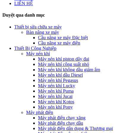
LIÊN HỆ
Duyệt qua danh mục
Thiết bị sửa chữa xe máy
Bàn nâng xe máy
Cầu nâng xe máy Đặc biệt
Cầu nâng xe máy điện
Thiết Bị Công Nghiệp
Máy nén khí
Máy nén khí piston dây đai
Máy nén khí công suất nhỏ
Máy nén khí không dầu giảm âm
Máy nén khí dầu Diesel
Máy nén khí Pegasus
Máy nén khí Lucky
Máy nén khí Puma
Máy nén khí Jucai
Máy nén khí Kotos
Máy nén khí Pony
Máy phát điện
Máy phát điện chạy xăng
Máy phát điện chạy dầu
Máy phát điện dân dụng & Thương mại