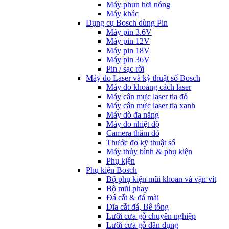
Máy phun hơi nóng
Máy khác
Dụng cụ Bosch dùng Pin
Máy pin 3.6V
Máy pin 12V
Máy pin 18V
Máy pin 36V
Pin / sạc rời
Máy đo Laser và kỹ thuật số Bosch
Máy đo khoảng cách laser
Máy cân mực laser tia đỏ
Máy cân mực laser tia xanh
Máy dò đa năng
Máy đo nhiệt độ
Camera thăm dò
Thước đo kỹ thuật số
Máy thủy bình & phụ kiện
Phụ kịện
Phụ kiện Bosch
Bộ phụ kiện mũi khoan và vặn vít
Bộ mũi phay
Đá cắt & đá mài
Đĩa cắt đá, Bê tông
Lưỡi cưa gỗ chuyên nghiệp
Lưỡi cưa gỗ dân dụng