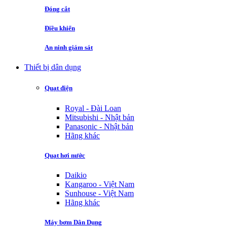
Đóng cắt
Điều khiển
An ninh giám sát
Thiết bị dân dụng
Quạt điện
Royal - Đài Loan
Mitsubishi - Nhật bản
Panasonic - Nhật bản
Hãng khác
Quạt hơi nước
Daikio
Kangaroo - Việt Nam
Sunhouse - Việt Nam
Hãng khác
Máy bơm Dân Dụng