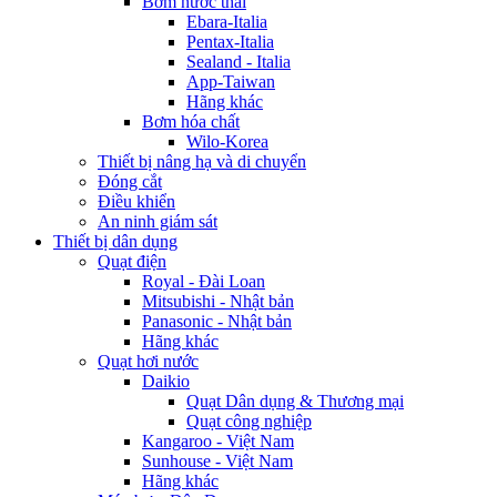
Bơm nước thải
Ebara-Italia
Pentax-Italia
Sealand - Italia
App-Taiwan
Hãng khác
Bơm hóa chất
Wilo-Korea
Thiết bị nâng hạ và di chuyển
Đóng cắt
Điều khiển
An ninh giám sát
Thiết bị dân dụng
Quạt điện
Royal - Đài Loan
Mitsubishi - Nhật bản
Panasonic - Nhật bản
Hãng khác
Quạt hơi nước
Daikio
Quạt Dân dụng & Thương mại
Quạt công nghiệp
Kangaroo - Việt Nam
Sunhouse - Việt Nam
Hãng khác