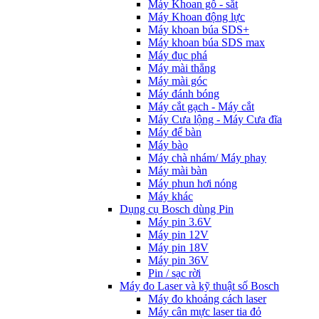
Máy Khoan gỗ - sắt
Máy Khoan động lực
Máy khoan búa SDS+
Máy khoan búa SDS max
Máy đục phá
Máy mài thẳng
Máy mài góc
Máy đánh bóng
Máy cắt gạch - Máy cắt
Máy Cưa lộng - Máy Cưa đĩa
Máy để bàn
Máy bào
Máy chà nhám/ Máy phay
Máy mài bàn
Máy phun hơi nóng
Máy khác
Dụng cụ Bosch dùng Pin
Máy pin 3.6V
Máy pin 12V
Máy pin 18V
Máy pin 36V
Pin / sạc rời
Máy đo Laser và kỹ thuật số Bosch
Máy đo khoảng cách laser
Máy cân mực laser tia đỏ