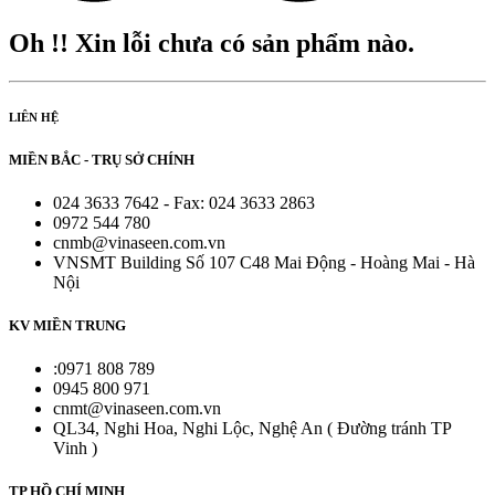
Oh !! Xin lỗi chưa có sản phẩm nào.
LIÊN HỆ
MIỀN BẮC - TRỤ SỞ CHÍNH
024 3633 7642 - Fax: 024 3633 2863
0972 544 780
cnmb@vinaseen.com.vn
VNSMT Building Số 107 C48 Mai Động - Hoàng Mai - Hà
Nội
KV MIỀN TRUNG
:0971 808 789
0945 800 971
cnmt@vinaseen.com.vn
QL34, Nghi Hoa, Nghi Lộc, Nghệ An ( Đường tránh TP
Vinh )
TP HỒ CHÍ MINH