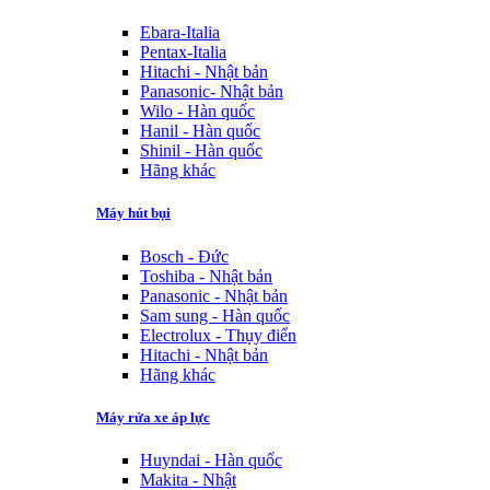
Ebara-Italia
Pentax-Italia
Hitachi - Nhật bản
Panasonic- Nhật bản
Wilo - Hàn quốc
Hanil - Hàn quốc
Shinil - Hàn quốc
Hãng khác
Máy hút bụi
Bosch - Đức
Toshiba - Nhật bản
Panasonic - Nhật bản
Sam sung - Hàn quốc
Electrolux - Thụy điển
Hitachi - Nhật bản
Hãng khác
Máy rửa xe áp lực
Huyndai - Hàn quốc
Makita - Nhật