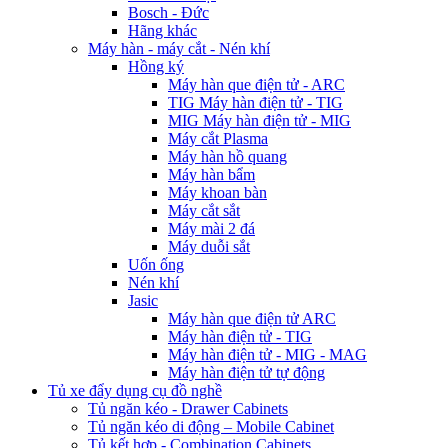
Bosch - Đức
Hãng khác
Máy hàn - máy cắt - Nén khí
Hồng ký
Máy hàn que điện tử - ARC
TIG Máy hàn điện tử - TIG
MIG Máy hàn điện tử - MIG
Máy cắt Plasma
Máy hàn hồ quang
Máy hàn bẩm
Máy khoan bàn
Máy cắt sắt
Máy mài 2 đá
Máy duỗi sắt
Uốn ống
Nén khí
Jasic
Máy hàn que điện tử ARC
Máy hàn điện tử - TIG
Máy hàn điện tử - MIG - MAG
Máy hàn điện tử tự động
Tủ xe đẩy dụng cụ đồ nghề
Tủ ngăn kéo - Drawer Cabinets
Tủ ngăn kéo di động – Mobile Cabinet
Tủ kết hợp - Combination Cabinets