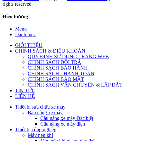
rights reserved.
Điều hướng
Menu
Danh mục
GIỚI THIỆU
CHÍNH SÁCH & ĐIỀU KHOẢN
QUY ĐỊNH SỬ DỤNG TRANG WEB
CHÍNH SÁCH ĐỔI TRẢ
CHÍNH SÁCH BẢO HÀNH
CHÍNH SÁCH THANH TOÁN
CHÍNH SÁCH BẢO MẬT
CHÍNH SÁCH VẬN CHUYỂN & LẮP ĐẶT
TIN TỨC
LIÊN HỆ
Thiết bị sửa chữa xe máy
Bàn nâng xe máy
Cầu nâng xe máy Đặc biệt
Cầu nâng xe máy điện
Thiết bị công nghiệp
Máy nén khí
Máy nén khí piston dây đai