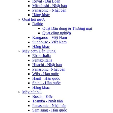
Royal - Đài Loan
Mitsubishi - Nhật bản
Panasonic - Nhật bản
Hãng khác
Quạt hơi nước
Daikio
Quạt Dân dụng & Thương mại
Quạt công nghiệp
Kangaroo - Việt Nam
Sunhouse - Việt Nam
Hãng khác
Máy bơm Dân Dụng
Ebara-Italia
Pentax-Italia
Hitachi - Nhật bản
Panasonic- Nhật bản
Wilo - Hàn quốc
Hanil - Hàn quốc
Shinil - Hàn quốc
Hãng khác
Máy hút bụi
Bosch - Đức
Toshiba - Nhật bản
Panasonic - Nhật bản
Sam sung - Hàn quốc