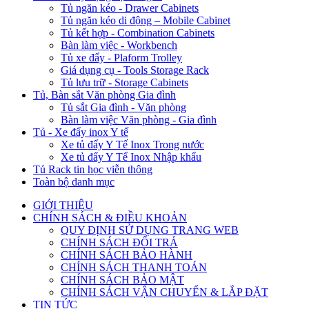
Tủ ngăn kéo - Drawer Cabinets
Tủ ngăn kéo di động – Mobile Cabinet
Tủ kết hợp - Combination Cabinets
Bàn làm việc - Workbench
Tủ xe đẩy - Plaform Trolley
Giá dụng cụ - Tools Storage Rack
Tủ lưu trữ - Storage Cabinets
Tủ, Bàn sắt Văn phòng Gia đình
Tủ sắt Gia đình - Văn phòng
Bàn làm việc Văn phòng - Gia đình
Tủ - Xe đẩy inox Y tế
Xe tủ đẩy Y Tế Inox Trong nước
Xe tủ đẩy Y Tế Inox Nhập khẩu
Tủ Rack tin học viễn thông
Toàn bộ danh mục
GIỚI THIỆU
CHÍNH SÁCH & ĐIỀU KHOẢN
QUY ĐỊNH SỬ DỤNG TRANG WEB
CHÍNH SÁCH ĐỔI TRẢ
CHÍNH SÁCH BẢO HÀNH
CHÍNH SÁCH THANH TOÁN
CHÍNH SÁCH BẢO MẬT
CHÍNH SÁCH VẬN CHUYỂN & LẮP ĐẶT
TIN TỨC