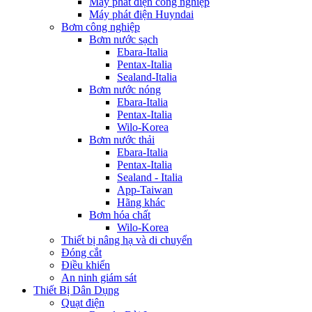
Máy phát điện công nghiệp
Máy phát điện Huyndai
Bơm công nghiệp
Bơm nước sạch
Ebara-Italia
Pentax-Italia
Sealand-Italia
Bơm nước nóng
Ebara-Italia
Pentax-Italia
Wilo-Korea
Bơm nước thải
Ebara-Italia
Pentax-Italia
Sealand - Italia
App-Taiwan
Hãng khác
Bơm hóa chất
Wilo-Korea
Thiết bị nâng hạ và di chuyển
Đóng cắt
Điều khiển
An ninh giám sát
Thiết Bị Dân Dụng
Quạt điện