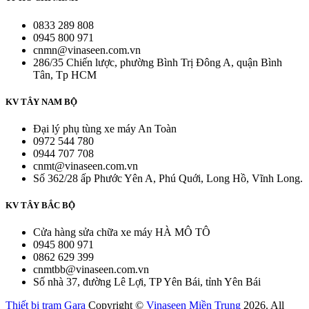
0833 289 808
0945 800 971
cnmn@vinaseen.com.vn
286/35 Chiến lược, phường Bình Trị Đông A, quận Bình
Tân, Tp HCM
KV TÂY NAM BỘ
Đại lý phụ tùng xe máy An Toàn
0972 544 780
0944 707 708
cnmt@vinaseen.com.vn
Số 362/28 ấp Phước Yên A, Phú Quới, Long Hồ, Vĩnh Long.
KV TÂY BẮC BỘ
Cửa hàng sửa chữa xe máy HÀ MÔ TÔ
0945 800 971
0862 629 399
cnmtbb@vinaseen.com.vn
Số nhà 37, đường Lê Lợi, TP Yên Bái, tỉnh Yên Bái
Thiết bị trạm Gara
Copyright ©
Vinaseen Miền Trung
2026. All