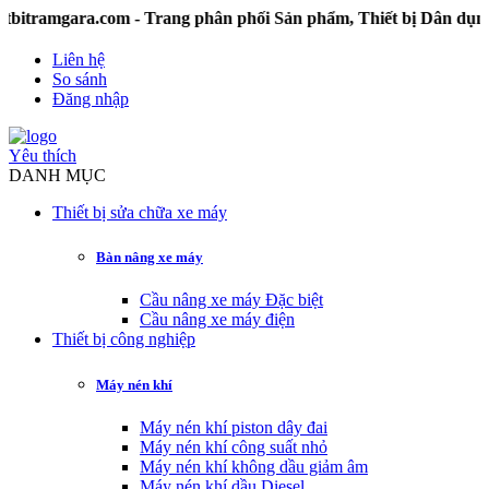
mgara.com - Trang phân phối Sản phẩm, Thiết bị Dân dụng v
Liên hệ
So sánh
Đăng nhập
Yêu thích
DANH MỤC
Thiết bị sửa chữa xe máy
Bàn nâng xe máy
Cầu nâng xe máy Đặc biệt
Cầu nâng xe máy điện
Thiết bị công nghiệp
Máy nén khí
Máy nén khí piston dây đai
Máy nén khí công suất nhỏ
Máy nén khí không dầu giảm âm
Máy nén khí dầu Diesel