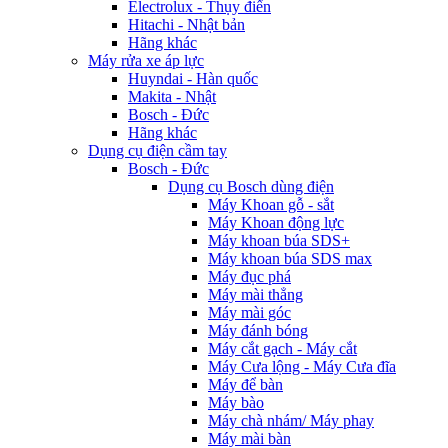
Electrolux - Thụy điển
Hitachi - Nhật bản
Hãng khác
Máy rửa xe áp lực
Huyndai - Hàn quốc
Makita - Nhật
Bosch - Đức
Hãng khác
Dụng cụ điện cầm tay
Bosch - Đức
Dụng cụ Bosch dùng điện
Máy Khoan gỗ - sắt
Máy Khoan động lực
Máy khoan búa SDS+
Máy khoan búa SDS max
Máy đục phá
Máy mài thẳng
Máy mài góc
Máy đánh bóng
Máy cắt gạch - Máy cắt
Máy Cưa lộng - Máy Cưa đĩa
Máy để bàn
Máy bào
Máy chà nhám/ Máy phay
Máy mài bàn