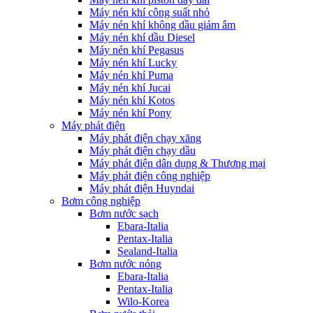
Máy nén khí công suất nhỏ
Máy nén khí không dầu giảm âm
Máy nén khí dầu Diesel
Máy nén khí Pegasus
Máy nén khí Lucky
Máy nén khí Puma
Máy nén khí Jucai
Máy nén khí Kotos
Máy nén khí Pony
Máy phát điện
Máy phát điện chạy xăng
Máy phát điện chạy dầu
Máy phát điện dân dụng & Thương mại
Máy phát điện công nghiệp
Máy phát điện Huyndai
Bơm công nghiệp
Bơm nước sạch
Ebara-Italia
Pentax-Italia
Sealand-Italia
Bơm nước nóng
Ebara-Italia
Pentax-Italia
Wilo-Korea