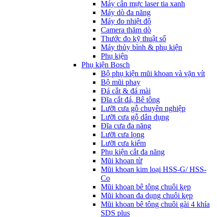
Máy cân mực laser tia xanh
Máy dò đa năng
Máy đo nhiệt độ
Camera thăm dò
Thước đo kỹ thuật số
Máy thủy bình & phụ kiện
Phụ kịện
Phụ kiện Bosch
Bộ phụ kiện mũi khoan và vặn vít
Bộ mũi phay
Đá cắt & đá mài
Đĩa cắt đá, Bê tông
Lưỡi cưa gỗ chuyên nghiệp
Lưỡi cưa gỗ dân dụng
Đĩa cưa đa năng
Lưỡi cưa lọng
Lưỡi cưa kiếm
Phụ kiện cắt đa năng
Mũi khoan từ
Mũi khoan kim loại HSS-G/ HSS-
Co
Mũi khoan bê tông chuôi kẹp
Mũi khoan đa dụng chuôi kẹp
Mũi khoan bê tông chuôi gài 4 khía
SDS plus