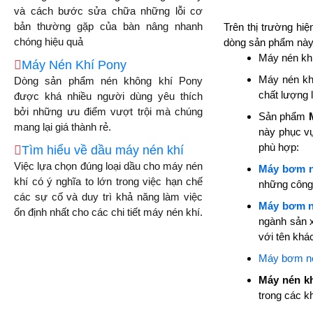
và cách bước sửa chữa những lỗi cơ
bản thường gặp của bàn nâng nhanh
Trên thị trường hi
chóng hiệu quả
dòng sản phẩm này 
Máy nén khí
Máy Nén Khí Pony
Máy nén khí
Dòng sản phẩm nén không khí Pony
chất lượng 
được khá nhiều người dùng yêu thích
bởi những ưu điểm vượt trội mà chúng
Sản phẩm
mang lại giá thành rẻ.
này phục v
phù hợp:
Tìm hiểu về dầu máy nén khí
Việc lựa chọn đúng loại dầu cho máy nén
Máy bơm n
khí có ý nghĩa to lớn trong việc hạn chế
những công 
các sự cố và duy trì khả năng làm việc
Máy bơm n
ổn định nhất cho các chi tiết máy nén khí.
ngành sản 
với tên kh
Máy bơm né
Máy nén kh
trong các k