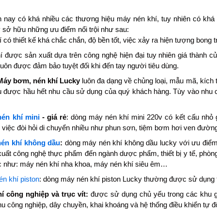
ện nay có khá nhiều các thương hiệu máy nén khí, tuy nhiên có kh
sở hữu những ưu điểm nổi trội như sau:
 có thiết kế khá chắc chắn, độ bền tốt, việc xảy ra hiện tượng bong 
 được sản xuất dựa trên công nghệ hiện đại tuy nhiên giá thành 
luôn được đảm bảo tuyệt đối khi đến tay người tiêu dùng.
Máy bơm, nén khí Lucky
luôn đa dạng về chủng loại, mẫu mã, kích t
ụ được hầu hết nhu cầu sử dụng của quý khách hàng. Tùy vào nhu 
én khí mini
- giá rẻ
: dòng máy nén khí mini 220v có kết cấu nhỏ 
việc đòi hỏi di chuyển nhiều như phun sơn, tiệm bơm hơi ven đường,
én khí không dầu
:
dòng máy nén khí không dầu lucky với ưu điểm
xuất công nghệ thực phẩm đến ngành dược phẩm, thiết bị y tế, phò
ác như: máy nén khí nha khoa, máy nén khí siêu êm…
n khí piston
: dòng máy nén khí piston Lucky thường được sử dụng
í công nghiệp và trục vít:
được sử dụng chủ yếu trong các khu g
hu công nghiệp, dây chuyền, khai khoáng và hệ thống điều khiển tự