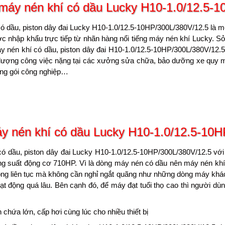
máy nén khí có dầu
Lucky H10-1.0/12.5-1
ó dầu, piston dây đai Lucky H10-1.0/12.5-10HP/300L/380V/12.5 là 
ợc nhập khẩu trực tiếp từ nhãn hàng nổi tiếng máy nén khí Lucky. S
y nén khí có dầu, piston dây đai H10-1.0/12.5-10HP/300L/380V/12.5
lượng công việc nặng tại các xưởng sửa chữa, bảo dưỡng xe quy mô
đóng gói công nghiệp…
y nén khí có
dầu
Lucky H10-1.0/12.5-10H
ó dầu, piston dây đai Lucky H10-1.0/12.5-10HP/300L/380V/12.5 vớ
g suất động cơ 710HP. Vì là dòng máy nén có dầu nên máy nén khí
ộng liên tục mà không cần nghỉ ngắt quãng như những dòng máy khác.
oạt động quá lâu. Bên cạnh đó, để máy đạt tuổi thọ cao thì người d
 chứa lớn, cấp hơi cùng lúc cho nhiều thiết bị