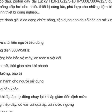
ó dầu, piston dây đai Lucky H10-1.0/12.5-10HP/300L/380V/12.5 được
năng cấp hơi cho nhiều thiết bị cùng lúc, phù hợp cho những tiệm
inh thiết bị công nghiệp…
 đánh giá là đa dạng chức năng, tiện dụng cho đa số các cơ sở ki
vừa túi tiền người tiêu dùng
ng điện 380V/50Hz
ộng hóa bảo vệ máy, an toàn tuyệt đối
 mẽ, thời gian nén khí nhanh
ưỡng, bảo trì
ận hành cho người sử dụng
ng bền khỏe
khi đạt áp, tự động chạy lại khi áp giảm đến định mức
g thép dày, có van xả quá áp, xả nước ngưng