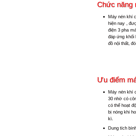
Chức năng 
Máy nén khí c
hiện nay , đư
điện 3 pha má
đáp ứng khối 
đồ nội thất, 
Ưu điểm má
Máy nén khí c
30 nhờ có côn
có thể hoạt đ
bị nóng khi h
kì.
Dung tích bình