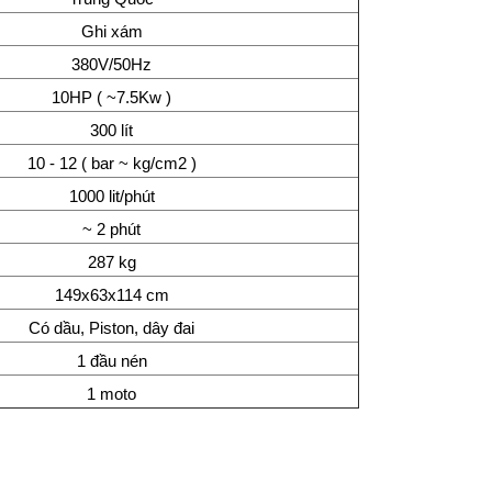
Ghi xám
380V/50Hz
10HP ( ~7.5Kw )
300 lít
10 - 12 ( bar ~ kg/cm2 )
1000 lit/phút
~ 2 phút
287 kg
149x63x114 cm
Có dầu, Piston, dây đai
1 đầu nén
1 moto