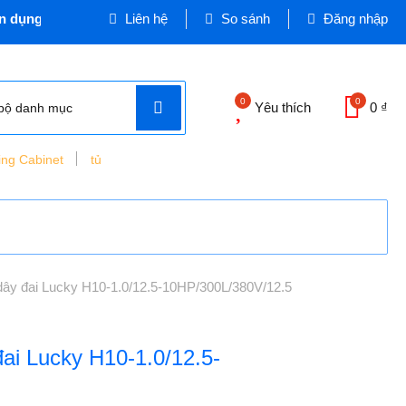
g và Công nghiệp - Cơ quan chủ quản: VINASEEN MIỀN TRUNG
Liên hệ
So sánh
Đăng nhập
0
0
Yêu thích
0 ₫
bộ danh mục
ing Cabinet
tủ
 dây đai Lucky H10-1.0/12.5-10HP/300L/380V/12.5
đai Lucky H10-1.0/12.5-