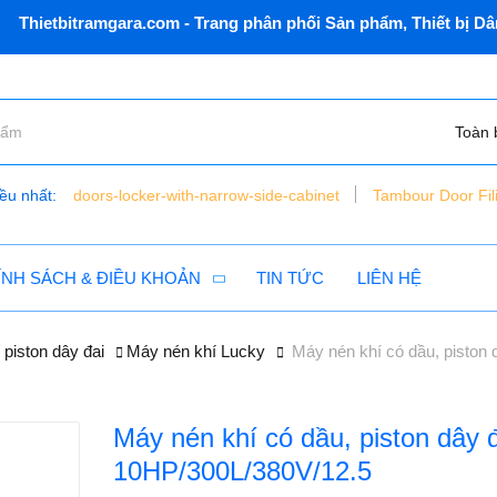
itramgara.com - Trang phân phối Sản phẩm, Thiết bị Dân dụn
Toàn 
ều nhất:
doors-locker-with-narrow-side-cabinet
Tambour Door Fil
bàn nâng xe máy điện thủy lực - đặt chìm - vns - lift150 - c
tủ dụng cụ 6 ngăn vnsmt6321r - mobile cabinet
ÍNH SÁCH & ĐIỀU KHOẢN
TIN TỨC
LIÊN HỆ
piston dây đai
Máy nén khí Lucky
Máy nén khí có dầu, piston
Máy nén khí có dầu, piston dây 
10HP/300L/380V/12.5