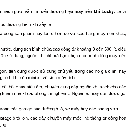
á nhiều người vẫn tìm đến thương hiệu
máy nén khí Lucky
. Là vì
tróc thường hiếm khi xảy ra.
của dòng sản phẩm này lại rẻ hơn so với các hãng máy nén khác,
hước, dung tích bình chứa dao động từ khoảng 9 đến 500 lít, điều
cầu sử dụng, nguồn chi phí mà bạn chọn cho mình dòng máy nén
gọn, tiện dụng được sử dụng chủ yếu trong các hộ gia đình, hay
 bình khí nén mini xịt vệ sinh máy tính…
 nổi bật chạy siêu êm, chuyên cung cấp nguồn khí sạch cho các
ng khám nha khoa, phòng thí nghiệm…Ngoài ra, máy còn được gọi
 trong các garage bảo dưỡng ô tô, xe máy hay các phòng sơn…
arage ô tô lớn, các dây chuyền máy móc, hệ thống tự động hóa
 động…