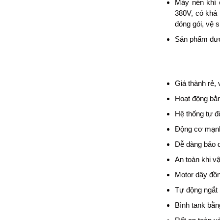
Máy nén khí c
380V, có khả 
đóng gói, vệ s
Sản phẩm được
Giá thành rẻ, 
Hoạt động bằ
Hệ thống tự đ
Động cơ mạnh
Dễ dàng bảo d
An toàn khi v
Motor dây đồ
Tự động ngắt 
Bình tank bằn