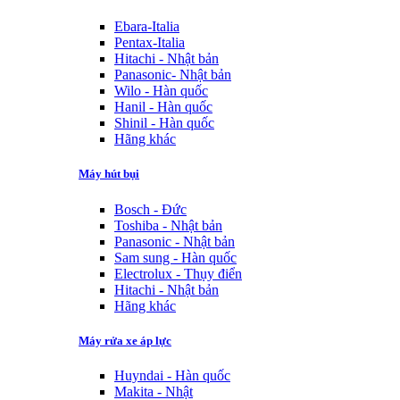
Ebara-Italia
Pentax-Italia
Hitachi - Nhật bản
Panasonic- Nhật bản
Wilo - Hàn quốc
Hanil - Hàn quốc
Shinil - Hàn quốc
Hãng khác
Máy hút bụi
Bosch - Đức
Toshiba - Nhật bản
Panasonic - Nhật bản
Sam sung - Hàn quốc
Electrolux - Thụy điển
Hitachi - Nhật bản
Hãng khác
Máy rửa xe áp lực
Huyndai - Hàn quốc
Makita - Nhật