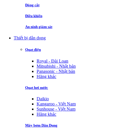
Đóng cắt
Điều khiển
An ninh giám sát
Thiết bị dân dụng
Quạt điện
Royal - Đài Loan
Mitsubishi - Nhật bản
Panasonic - Nhật bản
Hãng khác
Quạt hơi nước
Daikio
Kangaroo - Việt Nam
Sunhouse - Việt Nam
Hãng khác
Máy bơm Dân Dụng