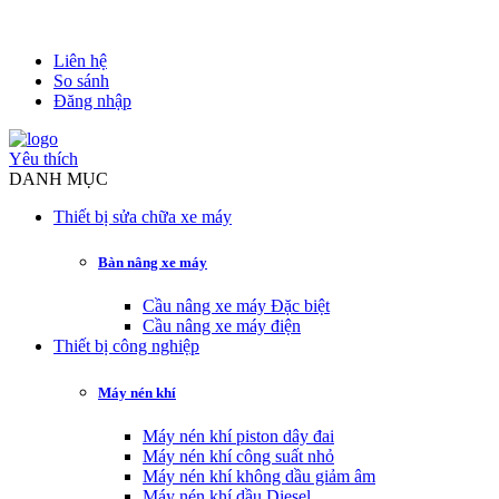
Liên hệ
So sánh
Đăng nhập
Yêu thích
DANH MỤC
Thiết bị sửa chữa xe máy
Bàn nâng xe máy
Cầu nâng xe máy Đặc biệt
Cầu nâng xe máy điện
Thiết bị công nghiệp
Máy nén khí
Máy nén khí piston dây đai
Máy nén khí công suất nhỏ
Máy nén khí không dầu giảm âm
Máy nén khí dầu Diesel