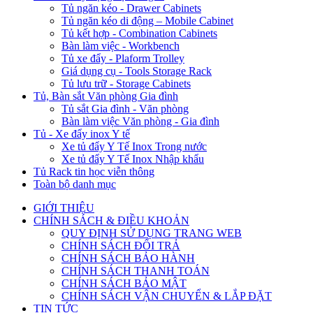
Tủ ngăn kéo - Drawer Cabinets
Tủ ngăn kéo di động – Mobile Cabinet
Tủ kết hợp - Combination Cabinets
Bàn làm việc - Workbench
Tủ xe đẩy - Plaform Trolley
Giá dụng cụ - Tools Storage Rack
Tủ lưu trữ - Storage Cabinets
Tủ, Bàn sắt Văn phòng Gia đình
Tủ sắt Gia đình - Văn phòng
Bàn làm việc Văn phòng - Gia đình
Tủ - Xe đẩy inox Y tế
Xe tủ đẩy Y Tế Inox Trong nước
Xe tủ đẩy Y Tế Inox Nhập khẩu
Tủ Rack tin học viễn thông
Toàn bộ danh mục
GIỚI THIỆU
CHÍNH SÁCH & ĐIỀU KHOẢN
QUY ĐỊNH SỬ DỤNG TRANG WEB
CHÍNH SÁCH ĐỔI TRẢ
CHÍNH SÁCH BẢO HÀNH
CHÍNH SÁCH THANH TOÁN
CHÍNH SÁCH BẢO MẬT
CHÍNH SÁCH VẬN CHUYỂN & LẮP ĐẶT
TIN TỨC