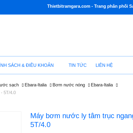
Thietbitramgara.com - Trang phân phối Sản
ÍNH SÁCH & ĐIỀU KHOẢN
TIN TỨC
LIÊN HỆ
ước sạch
Ebara-Italia
Bơm nước nóng
Ebara-Italia
- 5T/4.0
Máy bơm nước ly tâm trục ngan
5T/4.0