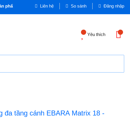
 phẩm, Thiết bị Dân dụng và Công nghiệp - Cơ quan chủ quản
Liên hệ
So sánh
Đăng nhập
Yêu thích
g đa tầng cánh EBARA Matrix 18 -