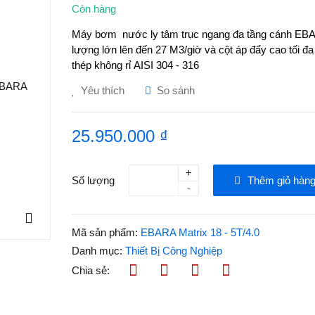
Còn hàng
Máy bơm nước ly tâm trục ngang đa tầng cánh EBAR
lượng lớn lên đến 27 M3/giờ và cột áp đẩy cao tối đa
thép không rỉ AISI 304 - 316
Yêu thích
So sánh
25.950.000 ₫
+
Số lượng
Thêm giỏ hàn
-
Mã sản phẩm:
EBARA Matrix 18 - 5T/4.0
Danh mục:
Thiết Bị Công Nghiệp
Chia sẻ: