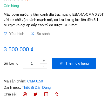
Còn hàng
Máy bơm nước ly tâm cánh đĩa trục ngang EBARA-CMA 0.75T
với cơ chế vận hành mạnh mẽ, có lưu lượng lớn lên đến 5.1
M3/giờ và cột áp đẩy cao tối đa được 31.5 mét
Yêu thích
So sánh
3.500.000 ₫
+
Số lượng
Thêm giỏ hàng
-
Mã sản phẩm:
CMA 0.50T
Danh mục:
Thiết Bị Dân Dụng
Chia sẻ: