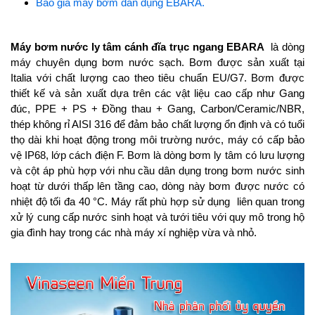
Báo giá máy bơm dân dụng EBARA.
Máy bơm nước ly tâm cánh đĩa trục ngang EBARA
là dòng
máy chuyên dụng bơm nước sạch. Bơm được sản xuất tại
Italia với chất lượng cao theo tiêu chuẩn EU/G7. Bơm được
thiết kế và sản xuất dựa trên các vật liệu cao cấp như Gang
đúc, PPE + PS + Đồng thau + Gang, Carbon/Ceramic/NBR,
thép không rỉ AISI 316 để đảm bảo chất lượng ổn định và có tuổi
thọ dài khi hoạt động trong môi trường nước, máy có cấp bảo
vệ IP68, lớp cách điện F. Bơm là dòng bơm ly tâm có lưu lượng
và cột áp phù hợp với nhu cầu dân dụng trong bơm nước sinh
hoạt từ dưới thấp lên tầng cao, dòng này bơm được nước có
nhiệt độ tối đa 40 °C. Máy rất phù hợp sử dụng liên quan trong
xử lý cung cấp nước sinh hoạt và tưới tiêu với quy mô trong hộ
gia đình hay trong các nhà máy xí nghiệp vừa và nhỏ.