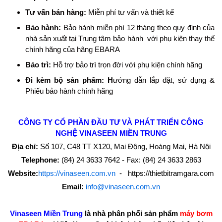
Tư vấn bán hàng:
Miễn phí tư vấn và thiết kế
Bảo hành:
Bảo hành miễn phí 12 tháng theo quy định của
nhà sản xuất tại Trung tâm bảo hành với phụ kiện thay thế
chính hãng của hãng EBARA
Bảo trì:
Hỗ trợ bảo trì trọn đời với phụ kiện chính hãng
Đi kèm bộ sản phẩm: H
ướng dẫn lắp đặt, sử dụng &
Phiếu bảo hành chính hãng
CÔNG TY CỔ PHẦN ĐẦU TƯ VÀ PHÁT TRIỂN CÔNG
NGHỆ
VINASEEN MIỀN TRUNG
Địa chỉ:
Số 107, C48 TT X120, Mai Động, Hoàng Mai, Hà Nội
Telephone:
(84) 24 3633 7642 - Fax: (84) 24 3633 2863
Website:
https://vinaseen.com.vn
- https://thietbitramgara.com
Email:
info@vinaseen.com.vn
Vinaseen Miền Trung
là nhà phân phối sản phẩm
máy bơm