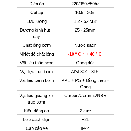
Điện áp
220/380v/50hz
Cột áp
10.5 - 20m
Lưu lượng
1.2 - 5.4M3/
Đường kính hút –
25 - 25mm
đẩy
Chất lỏng bơm
Nước sạch
Nhiệt độ chất lỏng
-10 ° C ÷ + 40 ° C
Vật liệu thân bơm
Gang đúc
Vật liệu trục bơm
AISI 304 - 316
Vật liệu cánh bơm
PPE + PS + Đồng thau +
Gang
Vật liệu gioăng kín
Carbon/Ceramic/NBR
trục bơm
Kiểu động cơ
2 cực
Lớp cách điện
F21
Cấp bảo vệ
IP44