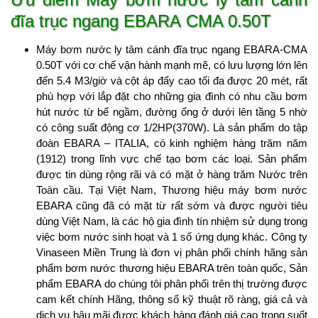
đĩa trục ngang EBARA CMA 0.50T
Máy bơm nước ly tâm cánh đĩa trục ngang EBARA-CMA
0.50T với cơ chế vận hành mạnh mẽ, có lưu lượng lớn lên
đến 5.4 M3/giờ và cột áp đẩy cao tối đa được 20 mét, rất
phù hợp với lắp đặt cho những gia đình có nhu cầu bơm
hút nước từ bể ngầm, đường ống ở dưới lên tầng 5 nhờ
có công suất động cơ 1/2HP(370W). Là sản phẩm do tập
đoàn EBARA – ITALIA, có kinh nghiệm hàng trăm năm
(1912) trong lĩnh vực chế tạo bơm các loại. Sản phẩm
được tin dùng rộng rãi và có mặt ở hàng trăm Nước trên
Toàn cầu. Tại Việt Nam, Thương hiệu máy bơm nước
EBARA cũng đã có mặt từ rất sớm và được người tiêu
dùng Việt Nam, là các hộ gia đình tín nhiệm sử dụng trong
việc bơm nước sinh hoạt và 1 số ứng dụng khác. Công ty
Vinaseen Miền Trung là đơn vị phân phối chính hãng sản
phẩm bơm nước thương hiệu EBARA trên toàn quốc, Sản
phẩm EBARA do chúng tôi phân phối trên thị trường được
cam kết chính Hãng, thông số kỹ thuật rõ ràng, giá cả và
dịch vụ hậu mãi được khách hàng đánh giá cao trong suốt