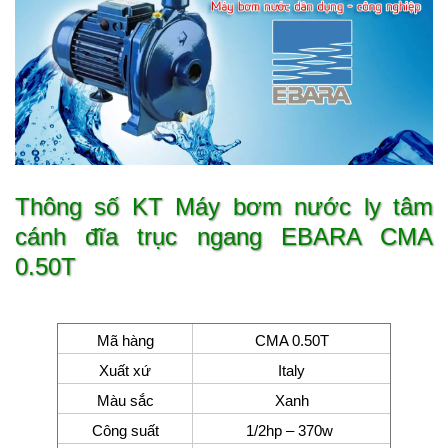
Thông số KT Máy bơm nước ly tâm
cánh đĩa trục ngang EBARA CMA
0.50T
Mã hàng
CMA 0.50T
Xuất xứ
Italy
Màu sắc
Xanh
Công suất
1/2hp – 370w