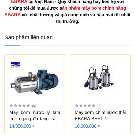
EBARA
tại Việt Nam - Quý khách hàng hãy liên hệ với
chúng tôi để mua được s
ản phẩm máy bơm chính hãng
EBARA
với chất lượng và giá cùng dịch vụ hậu mãi tốt nhất
thị trường.
Sản phẩm liên quan
(0)
(0)
Máy bơm nước ly tâm
Máy bơm chìm nước thải
trục ngang đa tầng cánh
EBARA BEST 4
EBARA Matrix 10 -
14.950.000 ₫
16.900.000 ₫
4T/1.5