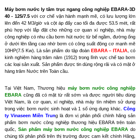
Máy bơm nước ly tâm trục ngang công nghiệp EBARA-3D
40 - 125/7.5
với cơ chế vận hành mạnh mẽ, có lưu lượng lớn
lên đến 42 M3/giờ và cột áp đẩy cao tối đa được 53.5 mét, rất
phù hợp với lắp đặt cho những cơ quan xí nghiệp, nhà máy
công nghiệp có nhu cầu bơm hút nước từ bể ngầm, đường ống
ở dưới lên tầng cao nhờ bơm có công suất động cơ mạnh mẽ
10HP(7.5 Kw). Là sản phẩm do tập đoàn
EBARA – ITALIA
, có
kinh nghiệm hàng trăm năm (1912) trong lĩnh vực chế tạo bơm
các loại sản xuất. Sản phẩm được tin dùng rộng rãi và có mặt ở
hàng trăm Nước trên Toàn cầu.
Tại Việt Nam, Thương hiệu
máy bơm nước công nghiệp
EBARA
cũng đã có mặt từ rất sớm và được người tiêu dùng
Việt Nam, là cơ quan, xí nghiệp, nhà máy tín nhiệm sử dụng
trong việc bơm nước sinh hoạt và 1 số ứng dụng khác.
Công
ty Vinaseen Miền Trun
g là đơn vị phân phối chính hãng sản
phẩm bơm nước công nghiệp thương hiệu EBARA trên toàn
quốc,
Sản phẩm máy bơm nước công nghiệp EBARA
do
chúng tôi phân phối trên thị trường được cam kết chính Hãng,