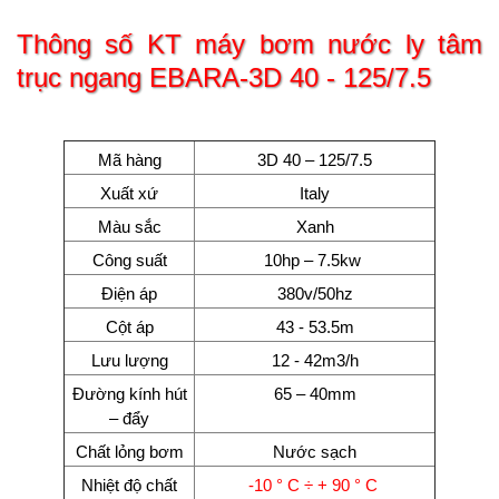
Thông số KT máy bơm nước ly tâm
trục ngang EBARA-3D 40 - 125/7.5
Mã hàng
3D 40 – 125/7.5
Xuất xứ
Italy
Màu sắc
Xanh
Công suất
10hp – 7.5kw
Điện áp
380v/50hz
Cột áp
43 - 53.5m
Lưu lượng
12 - 42m3/h
Đường kính hút
65 – 40mm
– đẩy
Chất lỏng bơm
Nước sạch
Nhiệt độ chất
-10 ° C ÷ + 90 ° C