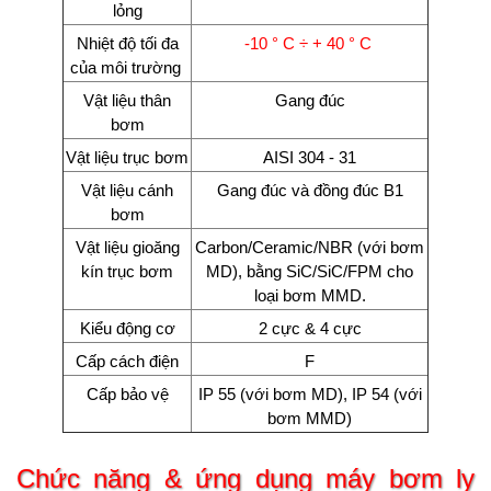
lỏng
Nhiệt độ tối đa
-10 ° C ÷ + 40 ° C
của môi trường
Vật liệu thân
Gang đúc
bơm
Vật liệu trục bơm
AISI 304 - 31
Vật liệu cánh
Gang đúc và đồng đúc B1
bơm
Vật liệu gioăng
Carbon/Ceramic/NBR (với bơm
kín trục bơm
MD), bằng SiC/SiC/FPM cho
loại bơm MMD.
Kiểu động cơ
2 cực & 4 cực
Cấp cách điện
F
Cấp bảo vệ
IP 55 (với bơm MD), IP 54 (với
bơm MMD)
Chức năng & ứng dụng
máy bơm ly