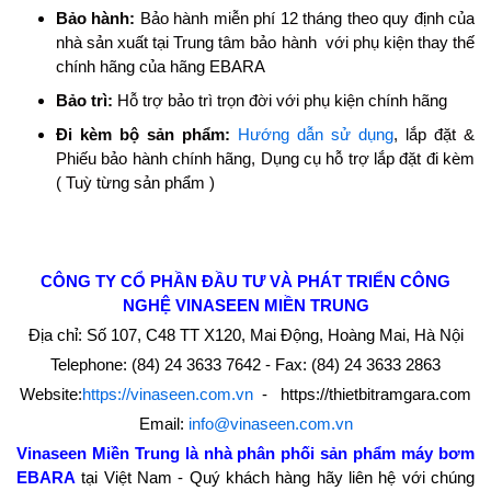
Bảo hành:
Bảo hành miễn phí 12 tháng theo quy định của
nhà sản xuất tại Trung tâm bảo hành với phụ kiện thay thế
chính hãng của hãng EBARA
Bảo trì:
Hỗ trợ bảo trì trọn đời với phụ kiện chính hãng
Đi kèm bộ sản phẩm:
Hướng dẫn sử dụng
, lắp đặt &
Phiếu bảo hành chính hãng, Dụng cụ hỗ trợ lắp đặt đi kèm
( Tuỳ từng sản phẩm )
CÔNG TY CỔ PHẦN ĐẦU TƯ VÀ PHÁT TRIỂN CÔNG
NGHỆ
VINASEEN MIỀN TRUNG
Địa chỉ: Số 107, C48 TT X120, Mai Động, Hoàng Mai, Hà Nội
Telephone: (84) 24 3633 7642 - Fax: (84) 24 3633 2863
Website:
https://vinaseen.com.vn
- https://thietbitramgara.com
Email:
info@vinaseen.com.vn
Vinaseen Miền Trung là nhà phân phối sản phẩm máy bơm
EBARA
tại Việt Nam - Quý khách hàng hãy liên hệ với chúng