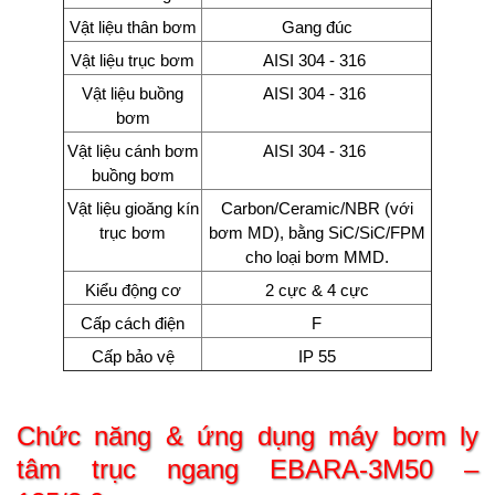
Vật liệu thân bơm
Gang đúc
Vật liệu trục bơm
AISI 304 - 316
Vật liệu buồng
AISI 304 - 316
bơm
Vật liệu cánh bơm
AISI 304 - 316
buồng bơm
Vật liệu gioăng kín
Carbon/Ceramic/NBR (với
trục bơm
bơm MD), bằng SiC/SiC/FPM
cho loại bơm MMD.
Kiểu động cơ
2 cực & 4 cực
Cấp cách điện
F
Cấp bảo vệ
IP 55
Chức năng & ứng dụng
máy bơm ly
tâm trục ngang EBARA-3M50 –