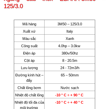
125/3.0
Mã hàng
3M50 – 125/3.0
Xuất xứ
Italy
Màu sắc
Xanh
Công suất
4.0hp – 3.0kw
Điện áp
380v/50hz
Cột áp
8 - 20.5m
Lưu lượng
24 - 72m3/h
Đường kính hút –
65 – 50mm
đẩy
Chất lỏng bơm
Nước sạch
Nhiệt độ chất lỏng
-10 ° C ÷ + 90 ° C
Nhiệt độ tối đa của
-10 ° C ÷ + 40 ° C
môi trường