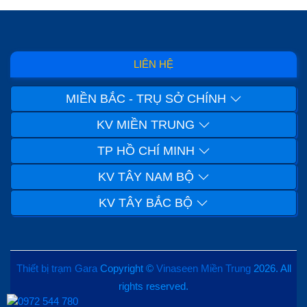
LIÊN HỆ
MIỀN BẮC - TRỤ SỞ CHÍNH
KV MIỀN TRUNG
TP HỒ CHÍ MINH
KV TÂY NAM BỘ
KV TÂY BẮC BỘ
Thiết bị trạm Gara
Copyright ©
Vinaseen Miền Trung
2026. All
rights reserved.