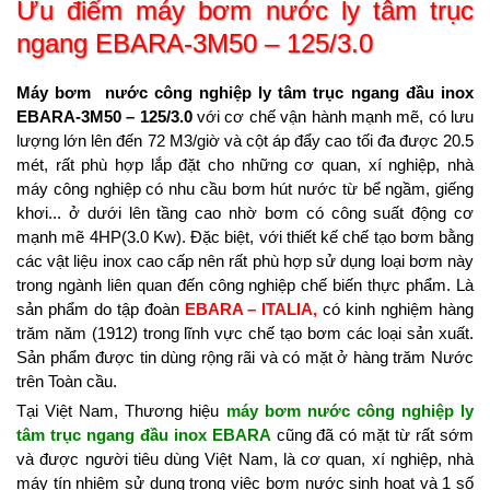
Ưu điểm
máy bơm nước ly tâm trục
ngang EBARA-3M50 – 125/3.0
Máy bơm nước công nghiệp ly tâm trục ngang đầu inox
EBARA-3M50 – 125/3.0
với cơ chế vận hành mạnh mẽ, có lưu
lượng lớn lên đến 72 M3/giờ và cột áp đẩy cao tối đa được 20.5
mét, rất phù hợp lắp đặt cho những cơ quan, xí nghiệp, nhà
máy công nghiệp có nhu cầu bơm hút nước từ bể ngầm, giếng
khơi... ở dưới lên tầng cao nhờ bơm có công suất động cơ
mạnh mẽ 4HP(3.0 Kw). Đặc biệt, với thiết kế chế tạo bơm bằng
các vật liệu inox cao cấp nên rất phù hợp sử dụng loại bơm này
trong ngành liên quan đến công nghiệp chế biến thực phẩm. Là
sản phẩm do tập đoàn
EBARA – ITALIA,
có kinh nghiệm hàng
trăm năm (1912) trong lĩnh vực chế tạo bơm các loại sản xuất.
Sản phẩm được tin dùng rộng rãi và có mặt ở hàng trăm Nước
trên Toàn cầu.
Tại Việt Nam, Thương hiệu
máy bơm nước công nghiệp ly
tâm trục ngang đầu inox EBARA
cũng đã có mặt từ rất sớm
và được người tiêu dùng Việt Nam, là cơ quan, xí nghiệp, nhà
máy tín nhiệm sử dụng trong việc bơm nước sinh hoạt và 1 số