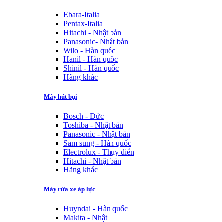
Ebara-Italia
Pentax-Italia
Hitachi - Nhật bản
Panasonic- Nhật bản
Wilo - Hàn quốc
Hanil - Hàn quốc
Shinil - Hàn quốc
Hãng khác
Máy hút bụi
Bosch - Đức
Toshiba - Nhật bản
Panasonic - Nhật bản
Sam sung - Hàn quốc
Electrolux - Thụy điển
Hitachi - Nhật bản
Hãng khác
Máy rửa xe áp lực
Huyndai - Hàn quốc
Makita - Nhật