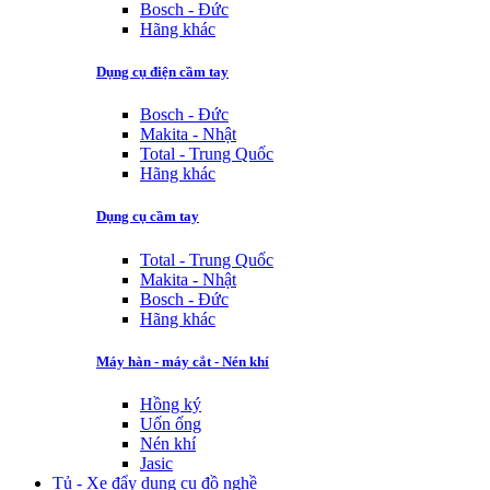
Bosch - Đức
Hãng khác
Dụng cụ điện cầm tay
Bosch - Đức
Makita - Nhật
Total - Trung Quốc
Hãng khác
Dụng cụ cầm tay
Total - Trung Quốc
Makita - Nhật
Bosch - Đức
Hãng khác
Máy hàn - máy cắt - Nén khí
Hồng ký
Uốn ống
Nén khí
Jasic
Tủ - Xe đẩy dụng cụ đồ nghề