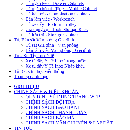
Tủ ngăn kéo - Drawer Cabinets
Tủ ngăn kéo di động – Mobile Cabinet
Tủ kết hợp - Combination Cabinets
Bàn làm việc - Workbench
Tủ xe đẩy - Plaform Trolley
Giá dụng cụ - Tools Storage Rack
Tủ lưu trữ - Storage Cabinets
Tủ, Bàn sắt Văn phòng Gia đình
Tủ sắt Gia đình - Văn phòng
Bàn làm việc Văn phòng - Gia đình
Tủ - Xe đẩy inox Y tế
Xe tủ đẩy Y Tế Inox Trong nước
Xe tủ đẩy Y Tế Inox Nhập khẩu
Tủ Rack tin học viễn thông
Toàn bộ danh mục
GIỚI THIỆU
CHÍNH SÁCH & ĐIỀU KHOẢN
QUY ĐỊNH SỬ DỤNG TRANG WEB
CHÍNH SÁCH ĐỔI TRẢ
CHÍNH SÁCH BẢO HÀNH
CHÍNH SÁCH THANH TOÁN
CHÍNH SÁCH BẢO MẬT
CHÍNH SÁCH VẬN CHUYỂN & LẮP ĐẶT
TIN TỨC