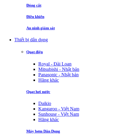
Đóng cắt
Điều khiển
An ninh giám sát
Thiết bị dân dụng
Quạt điện
Royal - Đài Loan
Mitsubishi - Nhật bản
Panasonic - Nhật bản
Hãng khác
Quạt hơi nước
Daikio
Kangaroo - Việt Nam
Sunhouse - Việt Nam
Hãng khác
Máy bơm Dân Dụng