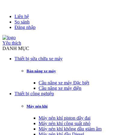
Liên hệ
So sánh
Đăng nhập
Yêu thích
DANH MỤC
Thiết bị sửa chữa xe máy
Bàn nâng xe máy
Cầu nâng xe máy Đặc biệt
Cầu nâng xe máy điện
Thiết bị công nghiệp
Máy nén khí
Máy nén khí piston dây đai
Máy nén khí công suất nhỏ
Máy nén khí không dầu giảm âm
Máy nén khí dầu Diesel