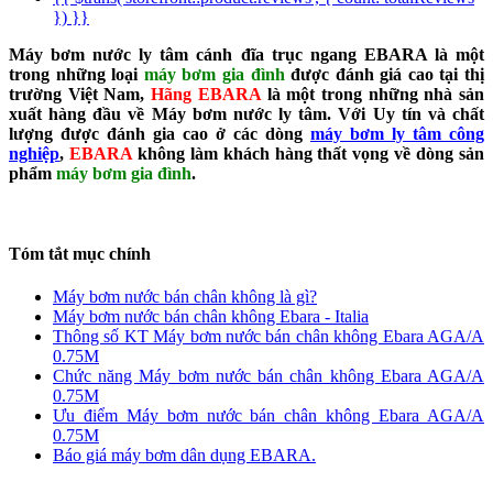
}) }}
Máy bơm nước ly tâm cánh đĩa trục ngang EBARA là một
trong những loại
máy bơm gia đình
được đánh giá cao tại thị
trường Việt Nam,
Hãng EBARA
là một trong những nhà sản
xuất hàng đầu về Máy bơm nước ly tâm. Với Uy tín và chất
lượng được đánh gia cao ở các dòng
máy bơm ly tâm công
nghiệp
,
EBARA
không làm khách hàng thất vọng về dòng sản
phẩm
máy bơm gia đình
.
Tóm tắt mục chính
Máy bơm nước bán chân không là gì?
Máy bơm nước bán chân không Ebara - Italia
Thông số KT Máy bơm nước bán chân không Ebara AGA/A
0.75M
Chức năng Máy bơm nước bán chân không Ebara AGA/A
0.75M
Ưu điểm Máy bơm nước bán chân không Ebara AGA/A
0.75M
Báo giá máy bơm dân dụng EBARA.