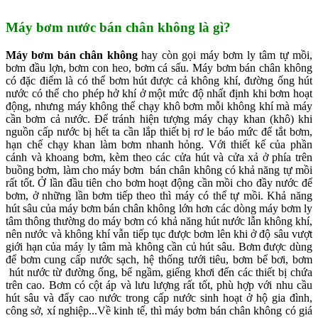
Máy bơm nước bán chân không là gì?
Máy bơm bán chân không
hay còn gọi máy bơm ly tâm tự mồi,
bơm đầu lợn, bơm con heo, bơm cá sấu. Máy bơm bán chân không
có đặc điểm là có thể bơm hút được cả không khí, đường ống hút
nước có thể cho phép hở khí ở một mức độ nhất định khi bơm hoạt
động, nhưng máy không thể chạy khô bơm mỗi không khí mà máy
cần bơm cả nước. Để tránh hiện tượng máy chạy khan (khô) khi
nguồn cấp nước bị hết ta cần lắp thiết bị rơ le báo mức để tắt bơm,
hạn chế chạy khan làm bơm nhanh hỏng. Với thiết kế của phần
cánh và khoang bơm, kèm theo các cửa hút và cửa xả ở phía trên
buồng bơm, làm cho máy bơm bán chân không có khả năng tự mồi
rất tốt. Ở lần đầu tiên cho bơm hoạt động cần mồi cho đầy nước để
bơm, ở những lần bơm tiếp theo thì máy có thể tự mồi. Khả năng
hút sâu của máy bơm bán chân không lớn hơn các dòng máy bơm ly
tâm thông thường do máy bơm có khả năng hút nước lẫn không khí,
nên nước và không khí vẫn tiếp tục được bơm lên khi ở độ sâu vượt
giới hạn của máy ly tâm mà không cần củ hút sâu. Bơm được dùng
để bơm cung cấp nước sạch, hệ thống tưới tiêu, bơm bể bơi, bơm
hút nước từ đường ống, bể ngầm, giếng khơi đến các thiết bị chứa
trên cao. Bơm có cột áp và lưu lượng rất tốt, phù hợp với nhu cầu
hút sâu và đẩy cao nước trong cấp nước sinh hoạt ở hộ gia đình,
công sở, xí nghiệp...Về kinh tế, thì máy bơm bán chân không có giá