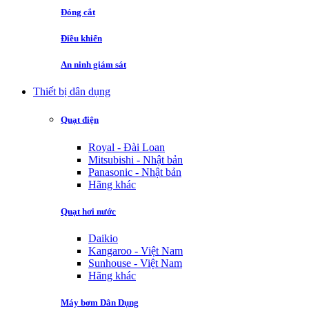
Đóng cắt
Điều khiển
An ninh giám sát
Thiết bị dân dụng
Quạt điện
Royal - Đài Loan
Mitsubishi - Nhật bản
Panasonic - Nhật bản
Hãng khác
Quạt hơi nước
Daikio
Kangaroo - Việt Nam
Sunhouse - Việt Nam
Hãng khác
Máy bơm Dân Dụng