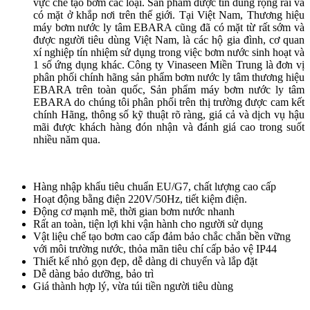
vực chế tạo bơm các loại. Sản phẩm được tin dùng rộng rãi và
có mặt ở khắp nơi trên thế giới. Tại Việt Nam, Thương hiệu
máy bơm nước ly tâm EBARA cũng đã có mặt từ rất sớm và
được người tiêu dùng Việt Nam, là các hộ gia đình, cơ quan
xí nghiệp tín nhiệm sử dụng trong việc bơm nước sinh hoạt và
1 số ứng dụng khác. Công ty Vinaseen Miền Trung là đơn vị
phân phối chính hãng sản phẩm bơm nước ly tâm thương hiệu
EBARA trên toàn quốc, Sản phẩm máy bơm nước ly tâm
EBARA do chúng tôi phân phối trên thị trường được cam kết
chính Hãng, thông số kỹ thuật rõ ràng, giá cả và dịch vụ hậu
mãi được khách hàng đón nhận và đánh giá cao trong suốt
nhiều năm qua.
Hàng nhập khẩu tiêu chuẩn EU/G7, chất lượng cao cấp
Hoạt động bằng điện 220V/50Hz, tiết kiệm điện.
Động cơ mạnh mẽ, thời gian bơm nước nhanh
Rất an toàn, tiện lợi khi vận hành cho người sử dụng
Vật liệu chế tạo bơm cao cấp đảm bảo chắc chắn bền vững
với môi trường nước, thỏa mãn tiêu chí cấp bảo vệ IP44
Thiết kế nhỏ gọn đẹp, dễ dàng di chuyển và lắp đặt
Dễ dàng bảo dưỡng, bảo trì
Giá thành hợp lý, vừa túi tiền người tiêu dùng