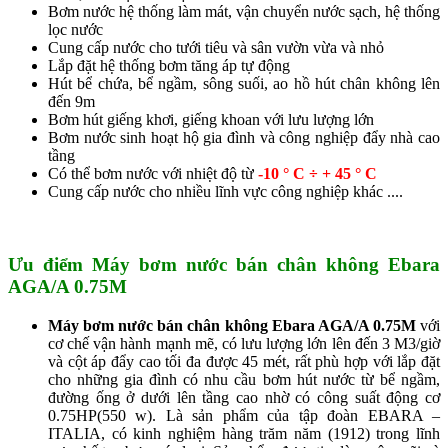
Bơm nước hệ thống làm mát, vận chuyển nước sạch, hệ thống
lọc nước
Cung cấp nước cho tưới tiêu và sân vườn vừa và nhỏ
Lắp đặt hệ thống bơm tăng áp tự động
Hút bể chứa, bể ngầm, sông suối, ao hồ hút chân không lên
đến 9m
Bơm hút giếng khơi, giếng khoan với lưu lượng lớn
Bơm nước sinh hoạt hộ gia đình và công nghiệp đẩy nhà cao
tầng
Có thể bơm nước với nhiệt độ từ
-10 ° C ÷ + 45 ° C
Cung cấp nước cho nhiều lĩnh vực công nghiệp khác ....
Ưu điểm Máy bơm nước bán chân không Ebara
AGA/A 0.75M
Máy bơm nước bán chân không Ebara AGA/A 0.75M
với
cơ chế vận hành mạnh mẽ, có lưu lượng lớn lên đến 3 M3/giờ
và cột áp đẩy cao tối đa được 45 mét, rất phù hợp với lắp đặt
cho những gia đình có nhu cầu bơm hút nước từ bể ngầm,
đường ống ở dưới lên tầng cao nhờ có công suất động cơ
0.75HP(550 w). Là sản phẩm của tập đoàn EBARA –
ITALIA, có kinh nghiệm hàng trăm năm (1912) trong lĩnh