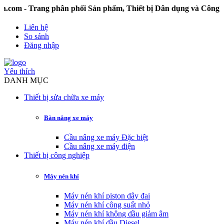
 Trang phân phối Sản phẩm, Thiết bị Dân dụng và Công nghiệ
Liên hệ
So sánh
Đăng nhập
Yêu thích
DANH MỤC
Thiết bị sửa chữa xe máy
Bàn nâng xe máy
Cầu nâng xe máy Đặc biệt
Cầu nâng xe máy điện
Thiết bị công nghiệp
Máy nén khí
Máy nén khí piston dây đai
Máy nén khí công suất nhỏ
Máy nén khí không dầu giảm âm
Máy nén khí dầu Diesel