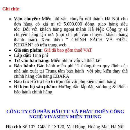
Ghi chú:
Vận chuyển:
Miễn phí vận chuyển nội thành Hà Nội cho
đơn hàng có giá trị từ 5.000.000 đồng, giao hàng siêu
tốc. Đối với khách hàng ngoại thành Hà Nội: Công ty sẽ
chuyển hàng tận nơi (mọi chi phí vận chuyển khách hàng
thanh toán). Xem thêm " CHÍNH SÁCH VÀ ĐIỀU
KHOẢN" có trên trang web
Giá sản phẩm:
Giá đã bao gồm thuế VAT
Lắp đặt:
Tính phí
Tư vấn bán hàng:
Miễn phí tư vấn và thiết kế
Bảo hành:
Bảo hành miễn phí 12 tháng theo quy định của
nhà sản xuất tại Trung tâm bảo hành với phụ kiện thay thế
chính hãng của hãng EBARA
Bảo trì:
Hỗ trợ bảo trì trọn đời với phụ kiện chính hãng
Đi kèm bộ sản phẩm: H
ướng dẫn lắp đặt, sử dụng & Phiếu
bảo hành chính hãng
CÔNG TY CỔ PHẦN ĐẦU TƯ VÀ PHÁT TRIỂN CÔNG
NGHỆ
VINASEEN MIỀN TRUNG
Địa chỉ:
Số 107, C48 TT X120, Mai Động, Hoàng Mai, Hà Nội