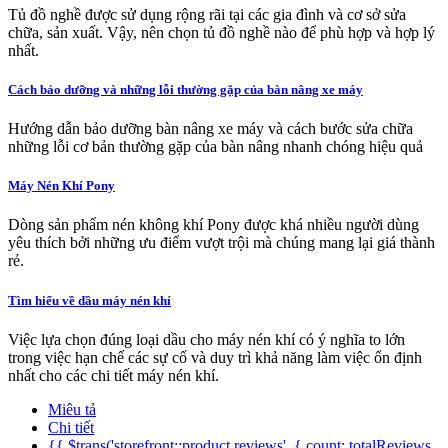
Tủ đồ nghề được sử dụng rộng rãi tại các gia đình và cơ sở sửa
chữa, sản xuất. Vậy, nên chọn tủ đồ nghề nào để phù hợp và hợp lý
nhất.
Cách bảo dưỡng và những lỗi thường gặp của bàn nâng xe máy
Hướng dẫn bảo dưỡng bàn nâng xe máy và cách bước sửa chữa
những lỗi cơ bản thường gặp của bàn nâng nhanh chóng hiệu quả
Máy Nén Khí Pony
Dòng sản phẩm nén không khí Pony được khá nhiều người dùng
yêu thích bởi những ưu điểm vượt trội mà chúng mang lại giá thành
rẻ.
Tìm hiểu về dầu máy nén khí
Việc lựa chọn đúng loại dầu cho máy nén khí có ý nghĩa to lớn
trong việc hạn chế các sự cố và duy trì khả năng làm việc ổn định
nhất cho các chi tiết máy nén khí.
Miêu tả
Chi tiết
{{ $trans('storefront::product.reviews', { count: totalReviews