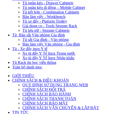
Tủ ngăn kéo - Drawer Cabinets
Tủ ngăn kéo di động – Mobile Cabinet
Tủ kết hợp - Combination Cabinets
Bàn làm việc - Workbench
Tủ xe đẩy - Plaform Trolley
Giá dụng cụ - Tools Storage Rack
Tủ lưu trữ - Storage Cabinets
Tủ, Bàn sắt Văn phòng Gia đình
Tủ sắt Gia đình - Văn phòng
Bàn làm việc Văn phòng - Gia đình
Tủ - Xe đẩy inox Y tế
Xe tủ đẩy Y Tế Inox Trong nước
Xe tủ đẩy Y Tế Inox Nhập khẩu
Tủ Rack tin học viễn thông
Toàn bộ danh mục
GIỚI THIỆU
CHÍNH SÁCH & ĐIỀU KHOẢN
QUY ĐỊNH SỬ DỤNG TRANG WEB
CHÍNH SÁCH ĐỔI TRẢ
CHÍNH SÁCH BẢO HÀNH
CHÍNH SÁCH THANH TOÁN
CHÍNH SÁCH BẢO MẬT
CHÍNH SÁCH VẬN CHUYỂN & LẮP ĐẶT
TIN TỨC