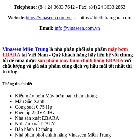
Telephone:
(84) 24 3633 7642 - Fax: (84) 24 3633 2863
Website:
https://vinaseen.com.vn
- https://thietbitramgara.com
Email:
info@vinaseen.com.vn
Vinaseen Miền Trung
là nhà phân phối sản phẩm
máy bơm
EBARA
tại Việt Nam - Quý khách hàng hãy liên hệ với chúng
tôi để mua được
sản phẩm máy bơm chính hãng EBARA
với
chất lượng và giá sản phẩm cùng dịch vụ hậu mãi tốt nhất thị
trường.
Thông tin chi tiết
Kiểu máy bơm
Máy bơm bán chân không
Màu Sắc
Xanh
Công suất
0.75 Hp
Điện áp
220V/50Hz
Nhà sản xuất
EBARA
Nơi sản xuất
ITALY
Bảo hành
12 tháng
Nhà phân phối chính hãng
Vinaseen Miền Trung