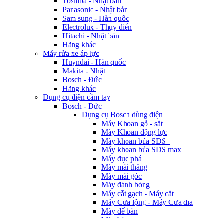
Toshiba - Nhật bản
Panasonic - Nhật bản
Sam sung - Hàn quốc
Electrolux - Thụy điển
Hitachi - Nhật bản
Hãng khác
Máy rửa xe áp lực
Huyndai - Hàn quốc
Makita - Nhật
Bosch - Đức
Hãng khác
Dụng cụ điện cầm tay
Bosch - Đức
Dụng cụ Bosch dùng điện
Máy Khoan gỗ - sắt
Máy Khoan động lực
Máy khoan búa SDS+
Máy khoan búa SDS max
Máy đục phá
Máy mài thẳng
Máy mài góc
Máy đánh bóng
Máy cắt gạch - Máy cắt
Máy Cưa lộng - Máy Cưa đĩa
Máy để bàn