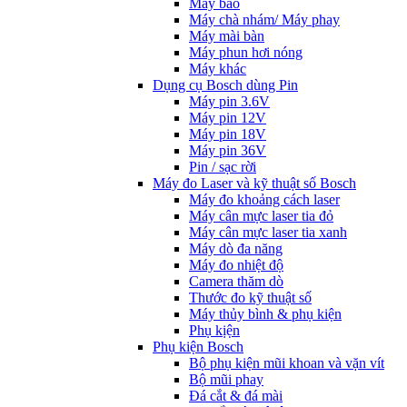
Máy bào
Máy chà nhám/ Máy phay
Máy mài bàn
Máy phun hơi nóng
Máy khác
Dụng cụ Bosch dùng Pin
Máy pin 3.6V
Máy pin 12V
Máy pin 18V
Máy pin 36V
Pin / sạc rời
Máy đo Laser và kỹ thuật số Bosch
Máy đo khoảng cách laser
Máy cân mực laser tia đỏ
Máy cân mực laser tia xanh
Máy dò đa năng
Máy đo nhiệt độ
Camera thăm dò
Thước đo kỹ thuật số
Máy thủy bình & phụ kiện
Phụ kịện
Phụ kiện Bosch
Bộ phụ kiện mũi khoan và vặn vít
Bộ mũi phay
Đá cắt & đá mài