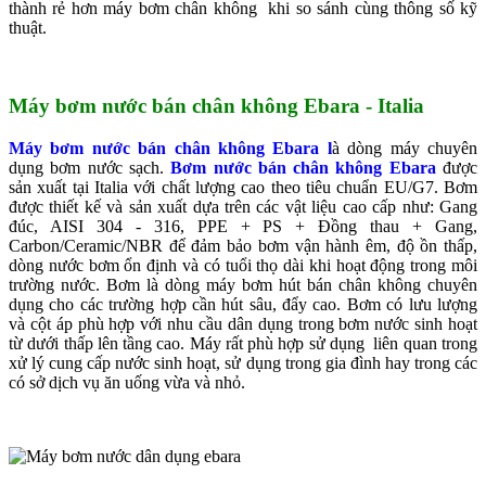
thành rẻ hơn máy bơm chân không khi so sánh cùng thông số kỹ
thuật.
Máy bơm nước bán chân không Ebara - Italia
Máy bơm nước bán chân không Ebara l
à dòng máy chuyên
dụng bơm nước sạch.
Bơm nước bán chân không Ebara
được
sản xuất tại Italia với chất lượng cao theo tiêu chuẩn EU/G7. Bơm
được thiết kế và sản xuất dựa trên các vật liệu cao cấp như: Gang
đúc, AISI 304 - 316, PPE + PS + Đồng thau + Gang,
Carbon/Ceramic/NBR để đảm bảo bơm vận hành êm, độ ồn thấp,
dòng nước bơm ổn định và có tuổi thọ dài khi hoạt động trong môi
trường nước. Bơm là dòng máy bơm hút bán chân không chuyên
dụng cho các trường hợp cần hút sâu, đẩy cao. Bơm có lưu lượng
và cột áp phù hợp với nhu cầu dân dụng trong bơm nước sinh hoạt
từ dưới thấp lên tầng cao. Máy rất phù hợp sử dụng liên quan trong
xử lý cung cấp nước sinh hoạt, sử dụng trong gia đình hay trong các
có sở dịch vụ ăn uống vừa và nhỏ.