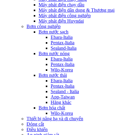
Máy phát điện chạy dầu
Máy phát điện dân dụng & Thương mại
Máy phát điện công nghiệp
Máy phát điện Huyndai
Bơm công nghiệp
Bơm nước sạch
Ebara-Italia
Pentax-Italia
Sealand-Italia
Bơm nước nóng
Ebara-Italia
Pentax-Italia
Wilo-Korea
Bơm nước thải
Ebara-Italia
Pentax-Italia
Sealand - Italia
App-Taiwan
Hãng khác
Bơm hóa chất
Wilo-Korea
Thiết bị nâng hạ và di chuyển
Đóng cắt
Điều khiển
An ninh giám sát