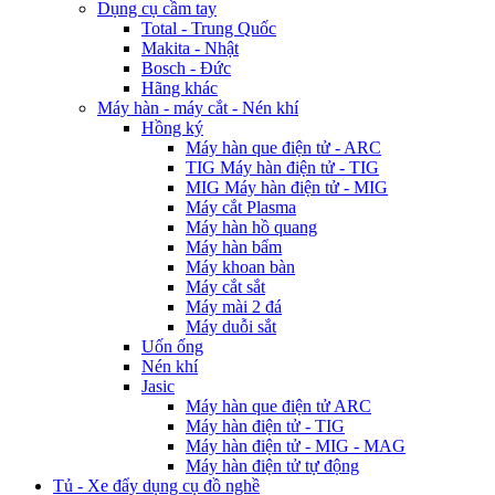
Dụng cụ cầm tay
Total - Trung Quốc
Makita - Nhật
Bosch - Đức
Hãng khác
Máy hàn - máy cắt - Nén khí
Hồng ký
Máy hàn que điện tử - ARC
TIG Máy hàn điện tử - TIG
MIG Máy hàn điện tử - MIG
Máy cắt Plasma
Máy hàn hồ quang
Máy hàn bẩm
Máy khoan bàn
Máy cắt sắt
Máy mài 2 đá
Máy duỗi sắt
Uốn ống
Nén khí
Jasic
Máy hàn que điện tử ARC
Máy hàn điện tử - TIG
Máy hàn điện tử - MIG - MAG
Máy hàn điện tử tự động
Tủ - Xe đẩy dụng cụ đồ nghề