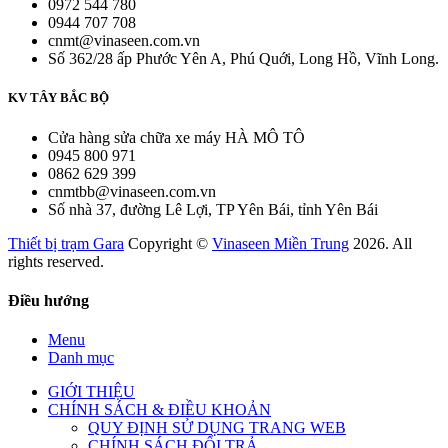
0972 544 780
0944 707 708
cnmt@vinaseen.com.vn
Số 362/28 ấp Phước Yên A, Phú Quới, Long Hồ, Vĩnh Long.
KV TÂY BẮC BỘ
Cửa hàng sửa chữa xe máy HÀ MÔ TÔ
0945 800 971
0862 629 399
cnmtbb@vinaseen.com.vn
Số nhà 37, đường Lê Lợi, TP Yên Bái, tỉnh Yên Bái
Thiết bị trạm Gara
Copyright ©
Vinaseen Miền Trung
2026. All
rights reserved.
Điều hướng
Menu
Danh mục
GIỚI THIỆU
CHÍNH SÁCH & ĐIỀU KHOẢN
QUY ĐỊNH SỬ DỤNG TRANG WEB
CHÍNH SÁCH ĐỔI TRẢ