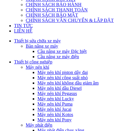
CHÍNH SÁCH BẢO HÀNH
CHÍNH SÁCH THANH TOÁN
CHÍNH SÁCH BẢO MẬT
CHÍNH SÁCH VẬN CHUYỂN & LẮP ĐẶT
TIN TỨC
LIÊN HỆ
Thiết bị sửa chữa xe máy
Bàn nâng xe máy
Cầu nâng xe máy Đặc biệt
Cầu nâng xe máy điện
Thiết bị công nghiệp
Máy nén khí
Máy nén khí piston dây đai
Máy nén khí công suất nhỏ
Máy nén khí không dầu giảm âm
Máy nén khí dầu Diesel
Máy nén khí Pegasus
Máy nén khí Lucky
Máy nén khí Puma
Máy nén khí Jucai
Máy nén khí Kotos
Máy nén khí Pony
Máy phát điện
Máy phát điện chạy xăng