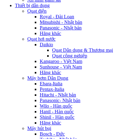
Thiết bị dân dụng
Quạt điện
Royal - Đài Loan
Mitsubishi - Nhật bản
Panasonic - Nhật bản
Hãng khác
Quạt hơi nước
Daikio
Quạt Dân dụng & Thương mại
Quạt công nghiệp
Kangaroo - Việt Nam
Sunhouse - Việt Nam
Hãng khác
Máy bơm Dân Dụng
Ebara-Italia
Pentax-Italia
Hitachi - Nhật bản
Panasonic- Nhật bản
Wilo - Hàn quốc
Hanil - Hàn quốc
Shinil - Hàn quốc
Hãng khác
Máy hút bụi
Bosch - Đức