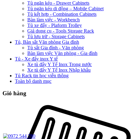
Tủ ngăn kéo - Drawer Cabinets
Tủ ngăn kéo di động – Mobile Cabinet
Tủ kết hợp - Combination Cabinets
Bàn làm việc - Workbench
Tủ xe đẩy - Plaform Trolley
Giá dụng cụ - Tools Storage Rack
Tủ lưu trữ - Storage Cabinets
Tủ, Bàn sắt Văn phòng Gia đình
Tủ sắt Gia đình - Văn phòng
Bàn làm việc Văn phòng - Gia đình
Tủ - Xe đẩy inox Y tế
Xe tủ đẩy Y Tế Inox Trong nước
Xe tủ đẩy Y Tế Inox Nhập khẩu
Tủ Rack tin học viễn thông
Toàn bộ danh mục
Giỏ hàng