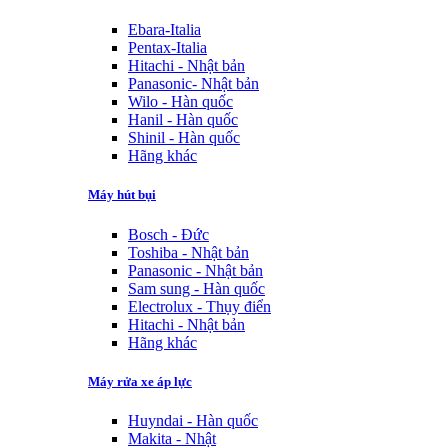
Ebara-Italia
Pentax-Italia
Hitachi - Nhật bản
Panasonic- Nhật bản
Wilo - Hàn quốc
Hanil - Hàn quốc
Shinil - Hàn quốc
Hãng khác
Máy hút bụi
Bosch - Đức
Toshiba - Nhật bản
Panasonic - Nhật bản
Sam sung - Hàn quốc
Electrolux - Thụy điển
Hitachi - Nhật bản
Hãng khác
Máy rửa xe áp lực
Huyndai - Hàn quốc
Makita - Nhật