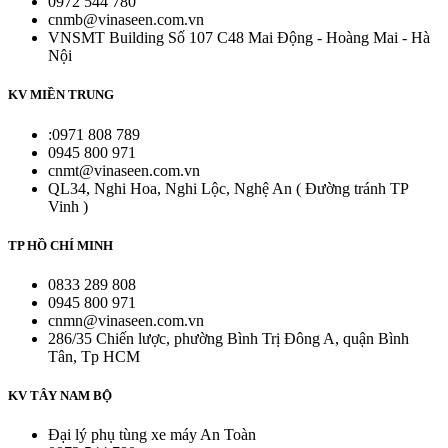
0972 544 780
cnmb@vinaseen.com.vn
VNSMT Building Số 107 C48 Mai Động - Hoàng Mai - Hà
Nội
KV MIỀN TRUNG
:0971 808 789
0945 800 971
cnmt@vinaseen.com.vn
QL34, Nghi Hoa, Nghi Lộc, Nghệ An ( Đường tránh TP
Vinh )
TP HỒ CHÍ MINH
0833 289 808
0945 800 971
cnmn@vinaseen.com.vn
286/35 Chiến lược, phường Bình Trị Đông A, quận Bình
Tân, Tp HCM
KV TÂY NAM BỘ
Đại lý phụ tùng xe máy An Toàn