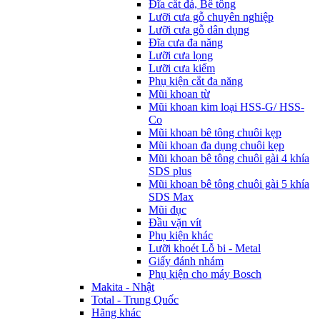
Đĩa cắt đá, Bê tông
Lưỡi cưa gỗ chuyên nghiệp
Lưỡi cưa gỗ dân dụng
Đĩa cưa đa năng
Lưỡi cưa lọng
Lưỡi cưa kiếm
Phụ kiện cắt đa năng
Mũi khoan từ
Mũi khoan kim loại HSS-G/ HSS-
Co
Mũi khoan bê tông chuôi kẹp
Mũi khoan đa dụng chuôi kẹp
Mũi khoan bê tông chuôi gài 4 khía
SDS plus
Mũi khoan bê tông chuôi gài 5 khía
SDS Max
Mũi đục
Đầu vặn vít
Phụ kiện khác
Lưỡi khoét Lỗ bi - Metal
Giấy đánh nhám
Phụ kiện cho máy Bosch
Makita - Nhật
Total - Trung Quốc
Hãng khác