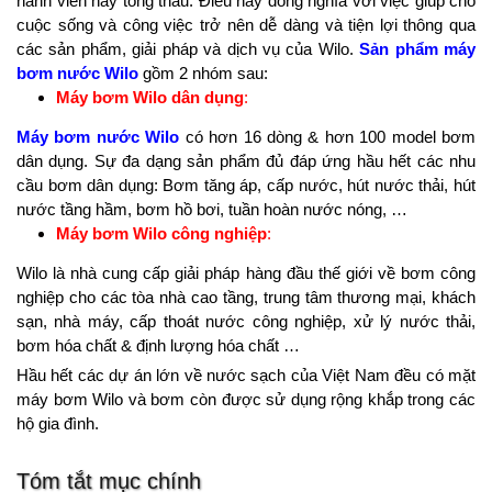
hành viên hay tổng thầu. Điều này đồng nghĩa với việc giúp cho
cuộc sống và công việc trở nên dễ dàng và tiện lợi thông qua
các sản phẩm, giải pháp và dịch vụ của Wilo.
Sản phẩm máy
bơm nước Wilo
gồm 2 nhóm sau:
Máy bơm Wilo dân dụng
:
Máy bơm nước Wilo
có hơn 16 dòng & hơn 100 model bơm
dân dụng. Sự đa dạng sản phẩm đủ đáp ứng hầu hết các nhu
cầu bơm dân dụng: Bơm tăng áp, cấp nước, hút nước thải, hút
nước tầng hầm, bơm hồ bơi, tuần hoàn nước nóng, …
Máy bơm Wilo công nghiệp
:
Wilo là nhà cung cấp giải pháp hàng đầu thế giới về bơm công
nghiệp cho các tòa nhà cao tầng, trung tâm thương mại, khách
sạn, nhà máy, cấp thoát nước công nghiệp, xử lý nước thải,
bơm hóa chất & định lượng hóa chất …
Hầu hết các dự án lớn về nước sạch của Việt Nam đều có mặt
máy bơm Wilo và bơm còn được sử dụng rộng khắp trong các
hộ gia đình.
Tóm tắt mục chính