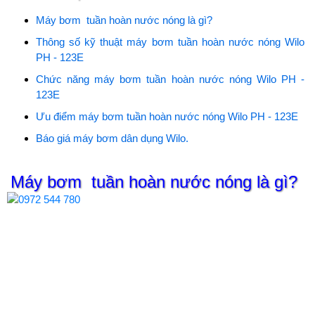
Máy bơm tuần hoàn nước nóng là gì?
Thông số kỹ thuật máy bơm tuần hoàn nước nóng Wilo
PH - 123E
Chức năng máy bơm tuần hoàn nước nóng Wilo PH -
123E
Ưu điểm máy bơm tuần hoàn nước nóng Wilo PH - 123E
Báo giá máy bơm dân dụng Wilo.
Máy bơm tuần hoàn nước nóng là gì?
Bơm tuần hoàn nước nóng Wilo
– Đức. Chuyên dụng tuần
hoàn nước nóng & lạnh, tuần hoàn hệ thống nước nóng năng
lượng mặt trời & hệ thống nước nóng công nghiệp. Chịu được
nhiệt độ cao. Thiết kế nhỏ gọn.
Máy bơm tuần hoàn nước
nóng Wilo l
à dòng máy chuyên dụng bơm nước nóng - lạnh.
Bơm tuần hoàn nước nóng Wilo
được sản xuất tại Hàn Quốc
với chất lượng cao theo tiêu chuẩn EU/G7. Bơm được thiết kế